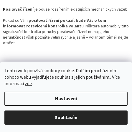
P
osilovač řízení
je pouze rozšířením existujících mechanických vazeb.
Pokud se Vám
posilovač řízení pokazí, bude Vás o tom
informovat rozsvícená kontrolka volantu
. Některé automobily tuto
signalizační kontrolku poruchy posilovače řízení nemají, jeho
nefunkčnost však poznáte velmi rychle a jasně – volantem téměř nejde
otáčet.
PŘEDCHOZÍ ČLÁNEK
DALŠÍ ČLÁNEK
Tento web používá soubory cookie. Dalším procházením
tohoto webu vyjadřujete souhlas s jejich používáním.. Více
Z
informací
zde
.
á
Vytvořil Shoptet
p
Nastavení
a
t
Copyright 2026
AUTOSV - repasované posilovače řízení
. Všechna
í
Souhlasím
práva vyhrazena.