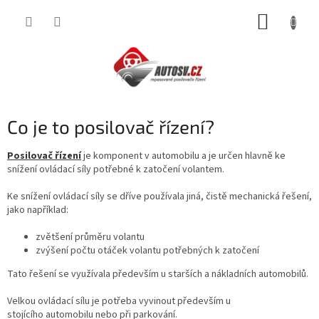
Přejít
NÁKUP
na
obsah
KOŠÍK
Co je to posilovač řízení?
Posilovač řízení
je komponent
v automobilu a
je
určen
hlavně
ke
snížení ovládací síly potřebné k
zatočení
volant
em
.
Ke snížení ovládací síly
se dříve používala jiná, čistě mechanická řešení,
jako například:
zvětšení průměru volantu
zvýšení počtu otáček volantu potřebných k zatočení
T
ato
řešení se využíval
a
především u starších a nákladních
automobilů.
Velkou ovládací sílu je potřeba vyvinout především u
stojícího
automobilu
nebo při parkování.