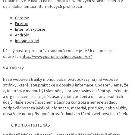
cookie můžete nalézt na následujících webových stránkách nebo v
další dokumentaci internetových prohlížečů
Chrome
Firefox
Internet Explorer
Android
Iphone a Ipad
Účinný nástroj pro správu souborů cookie je též k dispozici na
stránkách
http://www.youronlinechoices.com/cz/
5.4. Odkazy
Naše webové stránky mohou obsahovat odkazy na jiné webové
stránky, které jsou praktické a obsahují informace. Upozorňujeme, že
tyto stránky mohou být vlastněny a provozovány dalšími společnostmi
a organizacemi a mají jiné zásady zabezpečení a ochrany osobních
údajů. Naše společnost nemá žádnou kontrolu a nenese žádnou
zodpovědnost za jakékoli informace, materiál, produkty nebo služby
obsažené nebo přístupné prostřednictvím těchto webových stránek.
KONTAKTUJTE NÁS