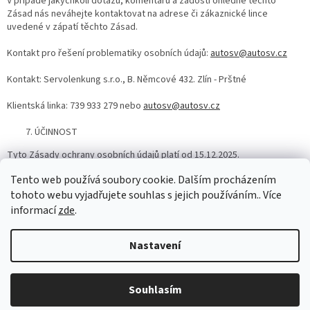
V případě jakýchkoli dotazů, komentářů a žádostí ohledně těchto
Zásad nás neváhejte kontaktovat na adrese či zákaznické lince
uvedené v zápatí těchto Zásad.
Kontakt pro řešení problematiky osobních údajů:
autosv@autosv.cz
Kontakt: Servolenkung
s.r.o.
,
B. Němcové 432. Zlín - Prštné
Klientská linka: 739 933 279 nebo
autosv@autosv.cz
ÚČINNOST
Tyto Zásady ochrany osobních údajů platí od 15.12.2025.
Tento web používá soubory cookie. Dalším procházením
tohoto webu vyjadřujete souhlas s jejich používáním.. Více
Z
informací
zde
.
á
Vytvořil Shoptet
p
Nastavení
a
t
Copyright 2026
AUTOSV - repasované posilovače řízení
. Všechna
í
Souhlasím
práva vyhrazena.