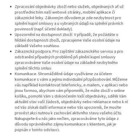
Zpracování objednávky zboží nebo služeb, objednaných ať už
prostřednictvím naší webové stránky, mobilní aplikace či
zákaznické linky. Zákonným důvodem je zde nezbytnost pro
splnění kupní smlouvy a u vybraných údajů na splnění právních
povinností (např. účetní doklady).
Upozornění na dostupnost zboží. V případě, že požádáte o
hlídání dostupnosti zboží, zpracujeme Vaše osobní údaje na
základě Vašeho souhlasu.
Zákaznická podpora. Pro zajištění zákaznického servisu a pro
odstranění případných problémů při plnění kupní smlouvy
zpracováváme Vaše osobní údaje na základně nezbytného
splnění těchto smluv.
Komunikace. Shromážděné údaje využíváme za účelem
komunikace s vámi a jejímu individuální přizpůsobování. Můžeme
vás například kontaktovat telefonicky, e-mailem, v aplikaci nebo
jinou formou, abychom vám připomněli, že máte zboží v online
košíku, pomohli Vám s dokončením Vaší objednávky, sdělili Vám
aktuální stav vaší žádosti, objednávky nebo reklamace nebo k ní
od Vás získali další informace nebo Vás upozornili, že musíte
provést akci nutnou k zachování aktivního stavu vašeho účtu.
Nakupujete-li u nás jako nečlen, zpracováváme tyto údaje z
důvodu oprávněného zájmu komunikace s klientem, jak je
popsán v tomto odstavci.