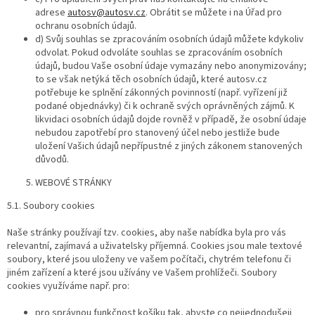
adrese
autosv@autosv.cz
. Obrátit se můžete i na Úřad pro
ochranu osobních údajů.
d) Svůj souhlas se zpracováním osobních údajů můžete kdykoliv
odvolat. Pokud odvoláte souhlas se zpracováním osobních
údajů, budou Vaše osobní údaje vymazány nebo anonymizovány;
to se však netýká těch osobních údajů, které autosv.cz
potřebuje ke splnění zákonných povinností (např. vyřízení již
podané objednávky) či k ochraně svých oprávněných zájmů. K
likvidaci osobních údajů dojde rovněž v případě, že osobní údaje
nebudou zapotřebí pro stanovený účel nebo jestliže bude
uložení Vašich údajů nepřípustné z jiných zákonem stanovených
důvodů.
WEBOVÉ STRÁNKY
5.1. Soubory cookies
Naše stránky používají tzv. cookies, aby naše nabídka byla pro vás
relevantní, zajímavá a uživatelsky příjemná. Cookies jsou male textové
soubory, které jsou uloženy ve vašem počítači, chytrém telefonu či
jiném zařízení a které jsou užívány ve Vašem prohlížeči. Soubory
cookies využíváme např. pro:
pro správnou funkčnost košíku tak, abyste co nejjednodušeji