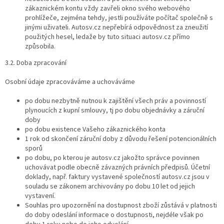
zákaznickém kontu vždy zavřeli okno svého webového
prohlížeče, zejména tehdy, jestli používáte počítač společně s
jinými uživateli. Autosv.cz nepřebírá odpovědnost za zneužití
použitých hesel, ledaže by tuto situaci autosv.cz přímo
způsobila.
3.2. Doba zpracování
Osobní údaje zpracováváme a uchováváme
po dobu nezbytně nutnou k zajištění všech práv a povinností
plynoucích z kupní smlouvy, tj po dobu objednávky a záruční
doby
po dobu existence Vašeho zákaznického konta
1 rok od skončení záruční doby z důvodu řešení potencionálních
sporů
po dobu, po kterou je autosv.cz jakožto správce povinnen
uchovávat podle obecně závazných právních předpisů. Účetní
doklady, např. faktury vystavené společností autosv.cz jsou v
souladu se zákonem archivovány po dobu 10 let od jejich
vystavení.
Souhlas pro upozornění na dostupnost zboží zůstává v platnosti
do doby odeslání informace o dostupnosti, nejdéle však po