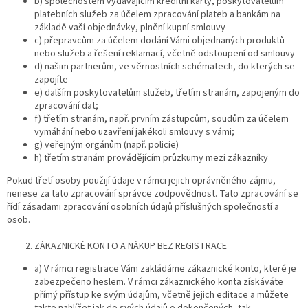
b) společnostem vydávajícím kreditní karty, poskytovatelům
platebních služeb za účelem zpracování plateb a bankám na
základě vaší objednávky, plnění kupní smlouvy
c) přepravcům za účelem dodání Vámi objednaných produktů
nebo služeb a řešení reklamací, včetně odstoupení od smlouvy
d) našim partnerům, ve věrnostních schématech, do kterých se
zapojíte
e) dalším poskytovatelům služeb, třetím stranám, zapojeným do
zpracování dat;
f) třetím stranám, např. prvním zástupcům, soudům za účelem
vymáhání nebo uzavření jakékoli smlouvy s vámi;
g) veřejným orgánům (např. policie)
h) třetím stranám provádějícím průzkumy mezi zákazníky
Pokud třetí osoby použijí údaje v rámci jejich oprávněného zájmu,
nenese za tato zpracování správce zodpovědnost. Tato zpracování se
řídí zásadami zpracování osobních údajů příslušných společností a
osob.
ZÁKAZNICKÉ KONTO A NÁKUP BEZ REGISTRACE
a) V rámci registrace Vám zakládáme zákaznické konto, které je
zabezpečeno heslem. V rámci zákaznického konta získáváte
přímý přístup ke svým údajům, včetně jejich editace a můžete
takto nahlížet jak do svých údajů o dokončených, tak