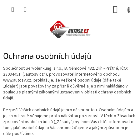
Přejít
NÁKUP
na
obsah
KOŠÍK
Ochrana osobních údajů
Společnost
Servolenkung
s.r.o., B. Němcové 432. Zlín - Prštné, I
Č
O:
23094451
(„autosv.cz“), provozovatel internetového obchodu
www.autosv.cz, prohlašuje, že veškeré osobní údaje (dále také
„údaje“) jsou považovány za přísně důvěrné a je s nimi nakládáno v
souladu s platnými zákonnými ustanovení v oblasti ochrany osobních
údajů.
Bezpečí Vašich osobních údajů je pro nás prioritou. Osobním údajům a
jejich ochraně věnujeme proto náležitou pozornost. V těchto Zásadách
zpracování osobních údajů („Zásady“) bychom Vás chtěli informovat o
tom, jaké osobní údaje o Vás shromažďujeme a jakým způsobem je
dále používáme.