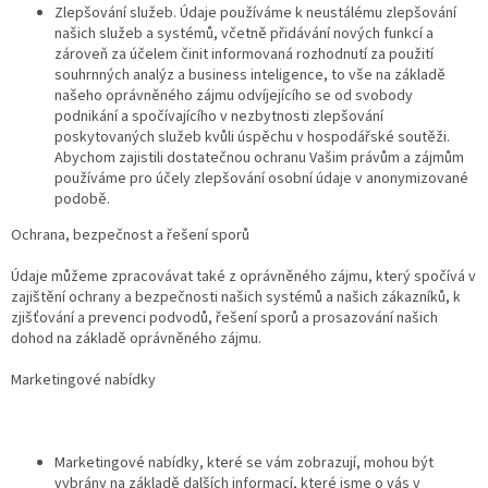
Zlepšování služeb. Údaje používáme k neustálému zlepšování
našich služeb a systémů, včetně přidávání nových funkcí a
zároveň za účelem činit informovaná rozhodnutí za použití
souhrnných analýz a business inteligence, to vše na základě
našeho oprávněného zájmu odvíjejícího se od svobody
podnikání a spočívajícího v nezbytnosti zlepšování
poskytovaných služeb kvůli úspěchu v hospodářské soutěži.
Abychom zajistili dostatečnou ochranu Vašim právům a zájmům
používáme pro účely zlepšování osobní údaje v anonymizované
podobě.
Ochrana, bezpečnost a řešení sporů
Údaje můžeme zpracovávat také z oprávněného zájmu, který spočívá v
zajištění ochrany a bezpečnosti našich systémů a našich zákazníků, k
zjišťování a prevenci podvodů, řešení sporů a prosazování našich
dohod na základě oprávněného zájmu.
Marketingové nabídky
Marketingové nabídky, které se vám zobrazují, mohou být
vybrány na základě dalších informací, které jsme o vás v