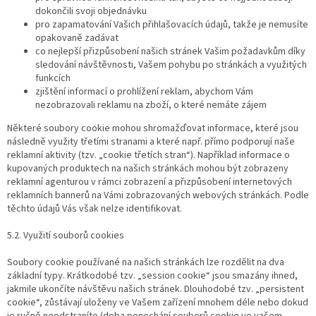
dokončili svoji objednávku
pro zapamatování Vašich přihlašovacích údajů, takže je nemusíte
opakovaně zadávat
co nejlepší přizpůsobení našich stránek Vašim požadavkům díky
sledování návštěvnosti, Vašem pohybu po stránkách a využitých
funkcích
zjištění informací o prohlížení reklam, abychom Vám
nezobrazovali reklamu na zboží, o které nemáte zájem
Některé soubory cookie mohou shromažďovat informace, které jsou
následně využity třetími stranami a které např. přímo podporují naše
reklamní aktivity (tzv. „cookie třetích stran“). Například informace o
kupovaných produktech na našich stránkách mohou být zobrazeny
reklamní agenturou v rámci zobrazení a přizpůsobení internetových
reklamních bannerů na Vámi zobrazovaných webových stránkách. Podle
těchto údajů Vás však nelze identifikovat.
5.2. Využití souborů cookies
Soubory cookie používané na našich stránkách lze rozdělit na dva
základní typy. Krátkodobé tzv. „session cookie“ jsou smazány ihned,
jakmile ukončíte návštěvu našich stránek. Dlouhodobé tzv. „persistent
cookie“, zůstávají uloženy ve Vašem zařízení mnohem déle nebo dokud
je ručně neodstraníte (doba ponechání souborů cookie ve vašem