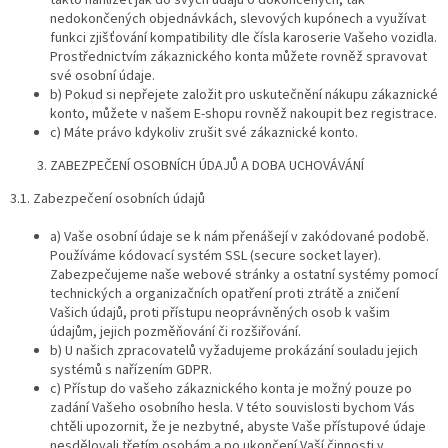
nedokončených objednávkách, slevových kupónech a využívat
funkci zjišťování kompatibility dle čísla karoserie Vašeho vozidla.
Prostřednictvím zákaznického konta můžete rovněž spravovat
své osobní údaje.
b) Pokud si nepřejete založit pro uskutečnění nákupu zákaznické
konto, můžete v našem E-shopu rovněž nakoupit bez registrace.
c) Máte právo kdykoliv zrušit své zákaznické konto.
ZABEZPEČENÍ OSOBNÍCH ÚDAJŮ A DOBA UCHOVÁVÁNÍ
3.1. Zabezpečení osobních údajů
a) Vaše osobní údaje se k nám přenášejí v zakódované podobě.
Používáme kódovací systém SSL (secure socket layer).
Zabezpečujeme naše webové stránky a ostatní systémy pomocí
technických a organizačních opatření proti ztrátě a zničení
Vašich údajů, proti přístupu neoprávněných osob k vašim
údajům, jejich pozměňování či rozšiřování.
b) U našich zpracovatelů vyžadujeme prokázání souladu jejich
systémů s nařízením GDPR.
c) Přístup do vašeho zákaznického konta je možný pouze po
zadání Vašeho osobního hesla. V této souvislosti bychom Vás
chtěli upozornit, že je nezbytné, abyste Vaše přístupové údaje
nesdělovali třetím osobám a po ukončení Vaší činnosti v