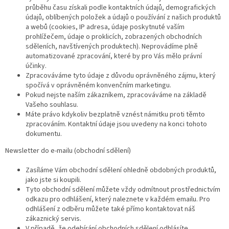
průběhu času získali podle kontaktních údajů, demografických
údajů, oblíbených položek a údajů o používání z našich produktů
a webů (cookies, IP adresa, údaje poskytnuté vaším
prohlížečem, údaje o proklicích, zobrazených obchodních
sděleních, navštívených produktech). Neprovádíme plně
automatizované zpracování, které by pro Vás mělo právní
účinky.
Zpracováváme tyto údaje z důvodu oprávněného zájmu, který
spočívá v oprávněném konvenčním marketingu.
Pokud nejste naším zákazníkem, zpracováváme na základě
Vašeho souhlasu.
Máte právo kdykoliv bezplatně vznést námitku proti těmto
zpracováním. Kontaktní údaje jsou uvedeny na konci tohoto
dokumentu.
Newsletter do e-mailu (obchodní sdělení)
Zasíláme Vám obchodní sdělení ohledně obdobných produktů,
jako jste si koupili.
Tyto obchodní sdělení můžete vždy odmítnout prostřednictvím
odkazu pro odhlášení, který naleznete v každém emailu. Pro
odhlášení z odběru můžete také přímo kontaktovat náš
zákaznický servis.
V případě, že odebírání obchodních sdělení odhlásíte,