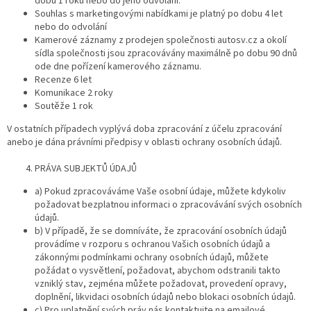
dobu 1 roku nebo do jeho odvolání.
Souhlas s marketingovými nabídkami je platný po dobu 4 let
nebo do odvolání
Kamerové záznamy z prodejen společnosti autosv.cz a okolí
sídla společnosti jsou zpracovávány maximálně po dobu 90 dnů
ode dne pořízení kamerového záznamu.
Recenze 6 let
Komunikace 2 roky
Soutěže 1 rok
V ostatních případech vyplývá doba zpracování z účelu zpracování
anebo je dána právními předpisy v oblasti ochrany osobních údajů.
PRÁVA SUBJEKTŮ ÚDAJŮ
a) Pokud zpracováváme Vaše osobní údaje, můžete kdykoliv
požadovat bezplatnou informaci o zpracovávání svých osobních
údajů.
b) V případě, že se domníváte, že zpracování osobních údajů
provádíme v rozporu s ochranou Vašich osobních údajů a
zákonnými podmínkami ochrany osobních údajů, můžete
požádat o vysvětlení, požadovat, abychom odstranili takto
vzniklý stav, zejména můžete požadovat, provedení opravy,
doplnění, likvidaci osobních údajů nebo blokaci osobních údajů.
c) Pro uplatnění svých práv nás kontaktujte na emailové