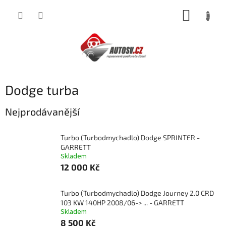
Přejít
NÁKUP
na
obsah
KOŠÍK
Dodge turba
Nejprodávanější
Turbo (Turbodmychadlo) Dodge SPRINTER -
GARRETT
Skladem
12 000 Kč
Turbo (Turbodmychadlo) Dodge Journey 2.0 CRD
103 KW 140HP 2008/06-> ... - GARRETT
Skladem
8 500 Kč