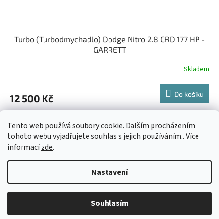
Turbo (Turbodmychadlo) Dodge Nitro 2.8 CRD 177 HP -
GARRETT
Skladem
Do košíku
12 500 Kč
5
položek celkem
O
Tento web používá soubory cookie. Dalším procházením
v
tohoto webu vyjadřujete souhlas s jejich používáním.. Více
l
Z
informací
zde
.
á
á
d
Vytvořil Shoptet
p
a
Nastavení
a
c
t
í
Copyright 2026
AUTOSV - repasované posilovače řízení
. Všechna
í
p
Souhlasím
práva vyhrazena.
r
v