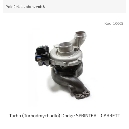
Položek k zobrazení:
5
V
Kód:
10665
ý
p
i
s
p
r
o
d
u
k
t
ů
Turbo (Turbodmychadlo) Dodge SPRINTER - GARRETT