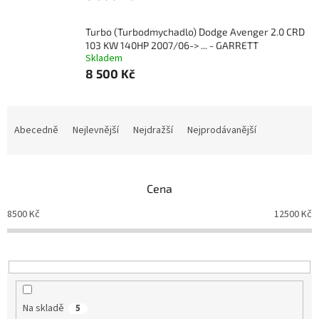
Turbo (Turbodmychadlo) Dodge Avenger 2.0 CRD
103 KW 140HP 2007/06-> ... - GARRETT
Skladem
8 500 Kč
Ř
a
Abecedně
Nejlevnější
Nejdražší
Nejprodávanější
z
e
n
Cena
í
p
8500
Kč
12500
Kč
r
o
d
u
k
t
Na skladě
5
ů