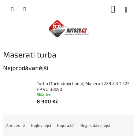
Přejít
NÁKUP
na
obsah
KOŠÍK
Maserati turba
Nejprodávanější
Turbo (Turbodmychadlo) Maserati 228 2.3 T 225
HP VC130090
Skladem
8 900 Kč
Ř
a
Abecedně
Nejlevnější
Nejdražší
Nejprodávanější
z