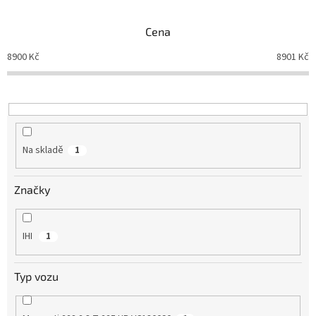
e
n
Cena
í
p
8900
Kč
8901
Kč
r
o
d
u
k
t
Na skladě
1
ů
Značky
IHI
1
Typ vozu