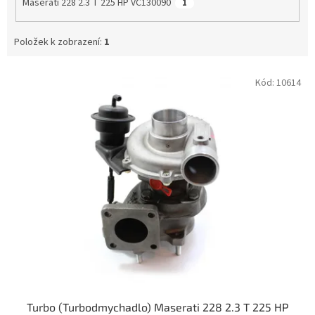
Maserati 228 2.3 T 225 HP VC130090
1
Položek k zobrazení:
1
V
Kód:
10614
ý
p
i
s
p
r
o
d
u
k
t
ů
Turbo (Turbodmychadlo) Maserati 228 2.3 T 225 HP