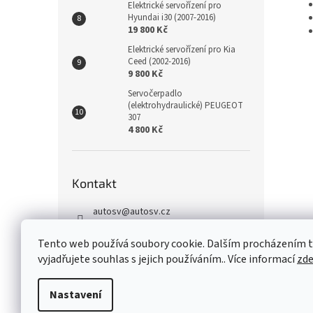
Elektrické servořízení pro
Hyundai i30 (2007-2016)
19 800 Kč
Elektrické servořízení pro Kia
Ceed (2002-2016)
9 800 Kč
Servočerpadlo
(elektrohydraulické) PEUGEOT
307
4 800 Kč
Kontakt
autosv
@
autosv.cz
+420 739 102 742
Tento web používá soubory cookie. Dalším procházením
+420 739 933 279
vyjadřujete souhlas s jejich používáním.. Více informací
zd
FaceBook
Nastavení
Z