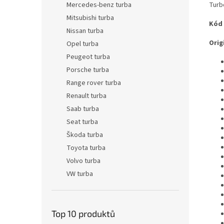
Turb
Mercedes-benz turba
Mitsubishi turba
Kód
Nissan turba
Origi
Opel turba
Peugeot turba
Porsche turba
Range rover turba
Renault turba
Saab turba
Seat turba
Škoda turba
Toyota turba
Volvo turba
VW turba
Top 10 produktů