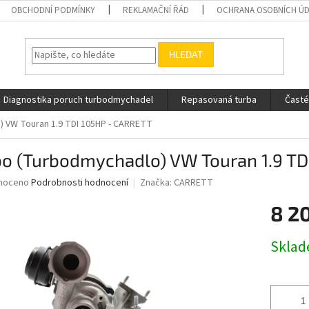
OBCHODNÍ PODMÍNKY
REKLAMAČNÍ ŘÁD
OCHRANA OSOBNÍCH Ú
HLEDAT
Diagnostika poruch turbodmychadel
Repasovaná turba
Časté
 VW Touran 1.9 TDI 105HP - CARRETT
bo (Turbodmychadlo) VW Touran 1.9 TD
né
noceno
Podrobnosti hodnocení
Značka:
CARRETT
ní
8 2
u
Měrná
Skla
cena:
ek.