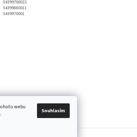
54399700022
54399880011
5439970001
 tohoto webu
Souhlasím
e
.