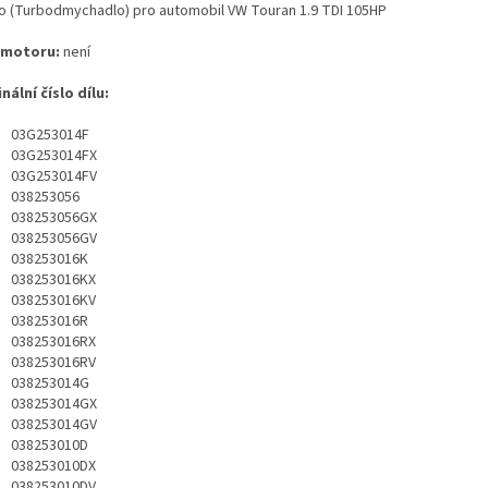
o (Turbodmychadlo) pro automobil VW Touran 1.9 TDI 105HP
 motoru:
není
nální číslo dílu:
03G253014F
03G253014FX
03G253014FV
038253056
038253056GX
038253056GV
038253016K
038253016KX
038253016KV
038253016R
038253016RX
038253016RV
038253014G
038253014GX
038253014GV
038253010D
038253010DX
038253010DV