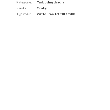
Kategorie
:
Turbodmychadla
Záruka
:
2 roky
Typ vozu
:
VW Touran 1.9 TDI 105HP