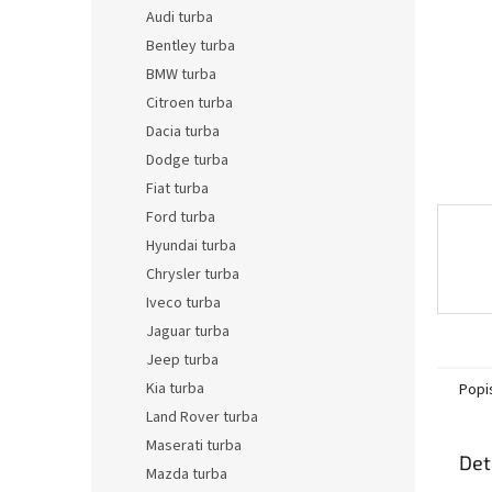
n
Audi turba
e
Bentley turba
l
BMW turba
Citroen turba
Dacia turba
Dodge turba
Fiat turba
Ford turba
Hyundai turba
Chrysler turba
Iveco turba
Jaguar turba
Jeep turba
Kia turba
Popi
Land Rover turba
Maserati turba
Det
Mazda turba