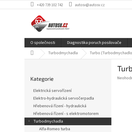
Přejít
+420 739 102 742
autosv@autosv.cz
na
obsah
O společnosti
Diagnostika poruch posilovače
Domů
Turbodmychadla
Turbo (Turbodmychadlo)
P
Tur
o
Přeskočit
s
Průměr
Neohod
Kategorie
kategorie
t
hodnoce
r
produkt
Elektrická servořízení
a
je
Elektro-hydraulická servočerpadla
0,0
n
z
Hřebenová řízení - hydraulická
n
5
í
Hřebenová řízení - s elektromotorem
hvězdič
p
Turbodmychadla
a
Alfa-Romeo turba