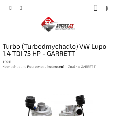
Přejít
NÁKUP
na
obsah
KOŠÍK
Turbo (Turbodmychadlo) VW Lupo
1.4 TDI 75 HP - GARRETT
10041
Průměrné
Neohodnoceno
Podrobnosti hodnocení
Značka:
GARRETT
hodnocení
produktu
je
0,0
z
5
hvězdiček.