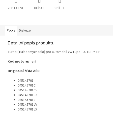
ZEPTAT SE
HLÍDAT
SDÍLET
Popis
Diskuze
Detailní popis produktu
Turbo (Turbodmychadlo) pro automobil VW Lupo 1.4 TDI 75 HP
Kód motoru:
není
Originální číslo dílu:
045145701
045145701C
045145701CV
045145701CX
045145701J
045145701JV
045145701JX