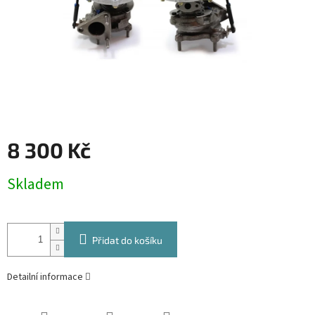
8 300 Kč
Měrná
Skladem
cena:
Přidat do košíku
Detailní informace