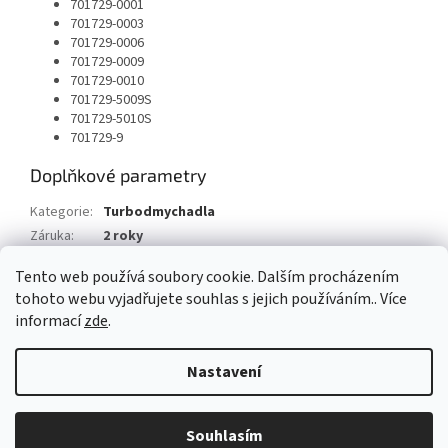
701729-0001
701729-0003
701729-0006
701729-0009
701729-0010
701729-5009S
701729-5010S
701729-9
Doplňkové parametry
Kategorie
:
Turbodmychadla
Záruka
:
2 roky
Typ vozu
:
VW Lupo 1.4 TDI 75 HP
Tento web používá soubory cookie. Dalším procházením
tohoto webu vyjadřujete souhlas s jejich používáním.. Více
Z
informací
zde
.
á
Vytvořil Shoptet
p
Nastavení
a
t
Copyright 2026
AUTOSV - repasované posilovače řízení
. Všechna
í
Souhlasím
práva vyhrazena.