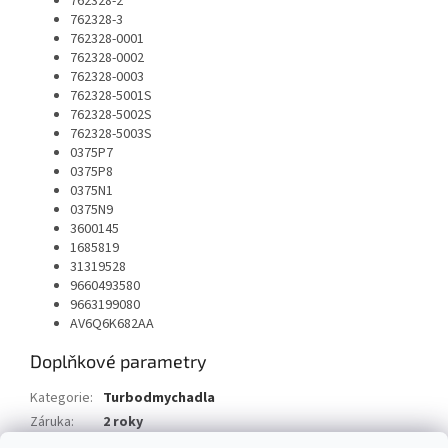
762328-2
762328-3
762328-0001
762328-0002
762328-0003
762328-5001S
762328-5002S
762328-5003S
0375P7
0375P8
0375N1
0375N9
3600145
1685819
31319528
9660493580
9663199080
AV6Q6K682AA
Doplňkové parametry
Kategorie
:
Turbodmychadla
Záruka
:
2 roky
Typ vozu
:
Volvo S80 II 1.6D 114 HP