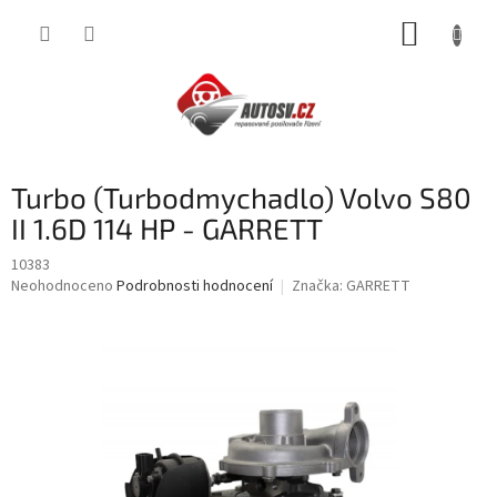
Přejít
NÁKUP
na
obsah
KOŠÍK
Turbo (Turbodmychadlo) Volvo S80
II 1.6D 114 HP - GARRETT
10383
Průměrné
Neohodnoceno
Podrobnosti hodnocení
Značka:
GARRETT
hodnocení
produktu
je
0,0
z
5
hvězdiček.