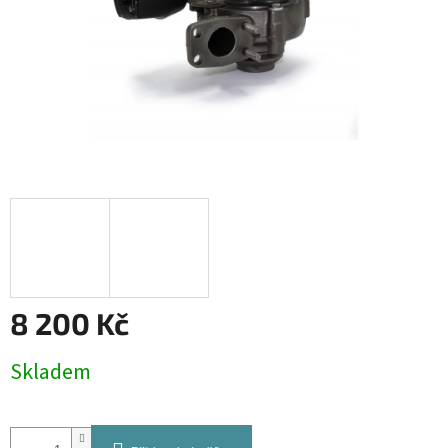
8 200 Kč
Měrná
Skladem
cena: