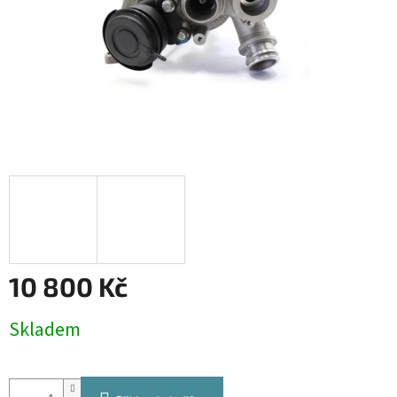
10 800 Kč
Měrná
Skladem
cena: