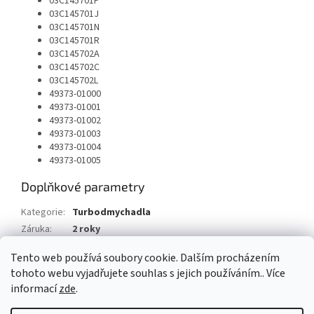
03C145701F
03C145701J
03C145701N
03C145701R
03C145702A
03C145702C
03C145702L
49373-01000
49373-01001
49373-01002
49373-01003
49373-01004
49373-01005
Doplňkové parametry
Kategorie
:
Turbodmychadla
Záruka
:
2 roky
Typ vozu
:
Seat Leon 1.4 TSI 125 HP
Tento web používá soubory cookie. Dalším procházením
tohoto webu vyjadřujete souhlas s jejich používáním.. Více
Z
informací
zde
.
á