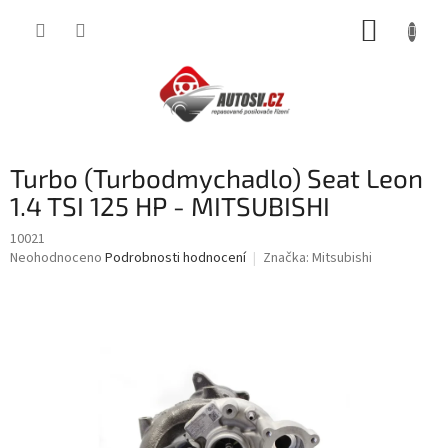
Přejít
NÁKUP
na
obsah
KOŠÍK
Turbo (Turbodmychadlo) Seat Leon
1.4 TSI 125 HP - MITSUBISHI
10021
Průměrné
Neohodnoceno
Podrobnosti hodnocení
Značka:
Mitsubishi
hodnocení
produktu
je
0,0
z
5
hvězdiček.