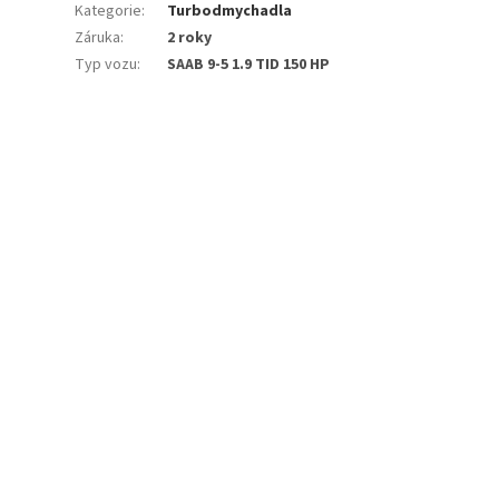
Kategorie
:
Turbodmychadla
Záruka
:
2 roky
Typ vozu
:
SAAB 9-5 1.9 TID 150 HP