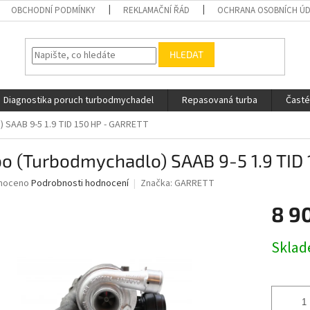
OBCHODNÍ PODMÍNKY
REKLAMAČNÍ ŘÁD
OCHRANA OSOBNÍCH Ú
HLEDAT
Diagnostika poruch turbodmychadel
Repasovaná turba
Časté
 SAAB 9-5 1.9 TID 150 HP - GARRETT
bo (Turbodmychadlo) SAAB 9-5 1.9 TID
né
noceno
Podrobnosti hodnocení
Značka:
GARRETT
ní
8 9
u
Měrná
Skla
cena:
ek.