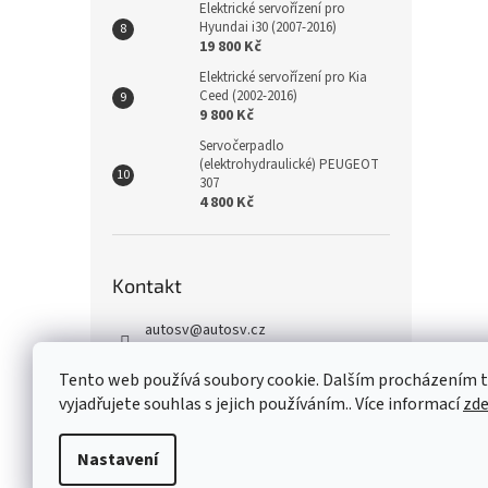
Elektrické servořízení pro
Hyundai i30 (2007-2016)
19 800 Kč
Elektrické servořízení pro Kia
Ceed (2002-2016)
9 800 Kč
Servočerpadlo
(elektrohydraulické) PEUGEOT
307
4 800 Kč
Kontakt
autosv
@
autosv.cz
+420 739 102 742
Tento web používá soubory cookie. Dalším procházením
+420 739 933 279
vyjadřujete souhlas s jejich používáním.. Více informací
zd
FaceBook
Nastavení
Z