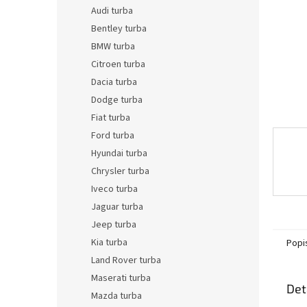
n
Audi turba
e
Bentley turba
l
BMW turba
Citroen turba
Dacia turba
Dodge turba
Fiat turba
Ford turba
Hyundai turba
Chrysler turba
Iveco turba
Jaguar turba
Jeep turba
Kia turba
Popi
Land Rover turba
Maserati turba
Det
Mazda turba