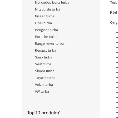
Turb
Mercedes-benz turba
Mitsubishi turba
Kód
Nissan turba
Origi
Opel turba
Peugeot turba
Porsche turba
Range rover turba
Renault turba
Saab turba
Seat turba
Škoda turba
Toyota turba
Volvo turba
VW turba
Top 10 produktů