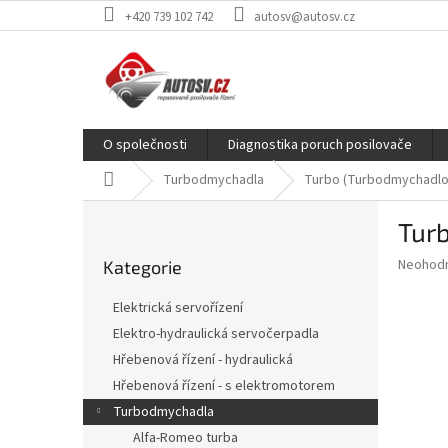
Přejít
+420 739 102 742
autosv@autosv.cz
na
obsah
O společnosti
Diagnostika poruch posilovače
Domů
Turbodmychadla
Turbo (Turbodmychadlo)
P
Tur
o
Přeskočit
s
Průměr
Neohod
Kategorie
kategorie
t
hodnoce
r
produkt
Elektrická servořízení
a
je
Elektro-hydraulická servočerpadla
0,0
n
z
Hřebenová řízení - hydraulická
n
5
í
Hřebenová řízení - s elektromotorem
hvězdič
p
Turbodmychadla
a
Alfa-Romeo turba