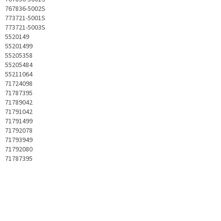
767836-5002S
773721-5001S
773721-5003S
5520149
55201499
55205358
55205484
55211064
71724098
71787395
71789042
71791042
71791499
71792078
71793949
71792080
71787395