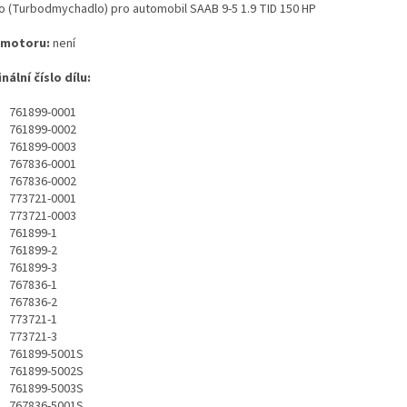
o (Turbodmychadlo) pro automobil SAAB 9-5 1.9 TID 150 HP
 motoru:
není
nální číslo dílu:
761899-0001
761899-0002
761899-0003
767836-0001
767836-0002
773721-0001
773721-0003
761899-1
761899-2
761899-3
767836-1
767836-2
773721-1
773721-3
761899-5001S
761899-5002S
761899-5003S
767836-5001S