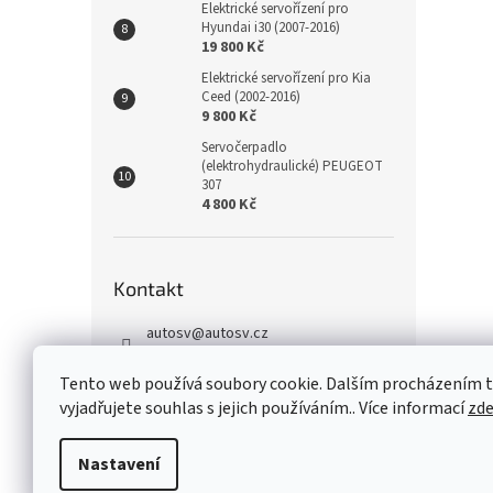
Elektrické servořízení pro
Hyundai i30 (2007-2016)
19 800 Kč
Elektrické servořízení pro Kia
Ceed (2002-2016)
9 800 Kč
Servočerpadlo
(elektrohydraulické) PEUGEOT
307
4 800 Kč
Kontakt
autosv
@
autosv.cz
+420 739 102 742
Tento web používá soubory cookie. Dalším procházením
+420 739 933 279
vyjadřujete souhlas s jejich používáním.. Více informací
zd
FaceBook
Nastavení
Z