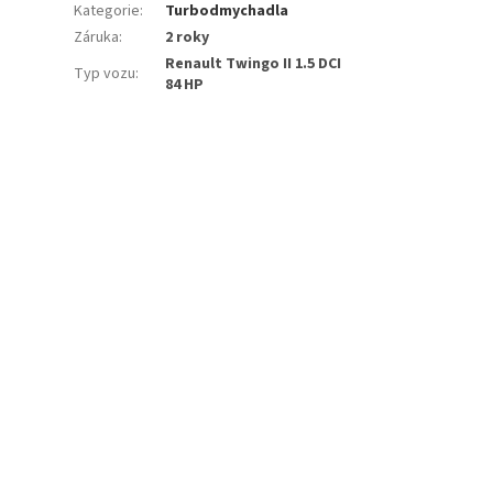
Kategorie
:
Turbodmychadla
Záruka
:
2 roky
Renault Twingo II 1.5 DCI
Typ vozu
:
84 HP