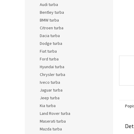
n
Audi turba
e
Bentley turba
l
BMW turba
Citroen turba
Dacia turba
Dodge turba
Fiat turba
Ford turba
Hyundai turba
Chrysler turba
Iveco turba
Jaguar turba
Jeep turba
Kia turba
Popi
Land Rover turba
Maserati turba
Det
Mazda turba