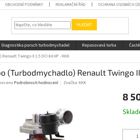
OBCHODNÍ PODMÍNKY
REKLAMAČNÍ ŘÁD
OCHRANA OSOBNÍCH Ú
HLEDAT
Diagnostika poruch turbodmychadel
Repasovaná turba
Časté
Renault Twingo II 1.5 DCI 84 HP - KKK
o (Turbodmychadlo) Renault Twingo II 
né
noceno
Podrobnosti hodnocení
Značka:
KKK
ní
8 5
u
Měrná
Skla
cena:
ek.