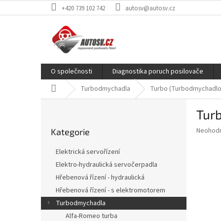
Přejít
+420 739 102 742
autosv@autosv.cz
na
obsah
O společnosti
Diagnostika poruch posilovače
Domů
Turbodmychadla
Turbo (Turbodmychadlo) 
P
Turb
o
Přeskočit
s
Průměr
Neohod
Kategorie
kategorie
t
hodnoce
r
produkt
Elektrická servořízení
a
je
Elektro-hydraulická servočerpadla
0,0
n
z
Hřebenová řízení - hydraulická
n
5
í
Hřebenová řízení - s elektromotorem
hvězdič
p
Turbodmychadla
a
Alfa-Romeo turba