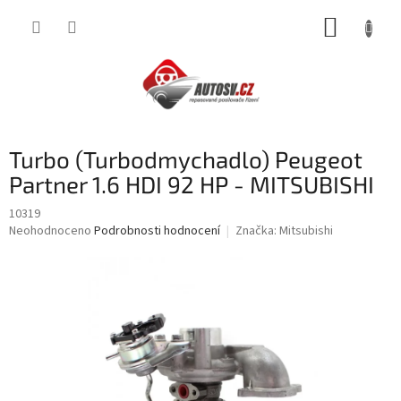
Přejít
NÁKUP
na
obsah
KOŠÍK
Turbo (Turbodmychadlo) Peugeot
Partner 1.6 HDI 92 HP - MITSUBISHI
10319
Průměrné
Neohodnoceno
Podrobnosti hodnocení
Značka:
Mitsubishi
hodnocení
produktu
je
0,0
z
5
hvězdiček.