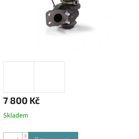
7 800 Kč
Měrná
Skladem
cena: