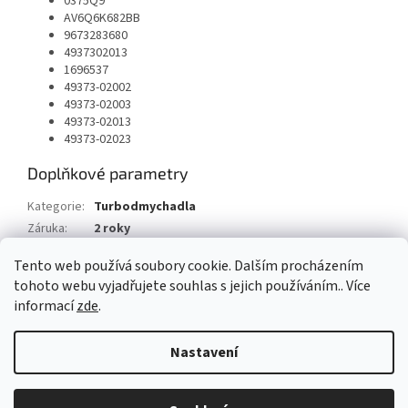
0375Q9
AV6Q6K682BB
9673283680
4937302013
1696537
49373-02002
49373-02003
49373-02013
49373-02023
Doplňkové parametry
Kategorie
:
Turbodmychadla
Záruka
:
2 roky
Typ vozu
:
Peugeot Partner 1.6 HDI 92 HP
Tento web používá soubory cookie. Dalším procházením
tohoto webu vyjadřujete souhlas s jejich používáním.. Více
Z
informací
zde
.
á
Vytvořil Shoptet
p
Nastavení
a
t
Copyright 2026
AUTOSV - repasované posilovače řízení
. Všechna
í