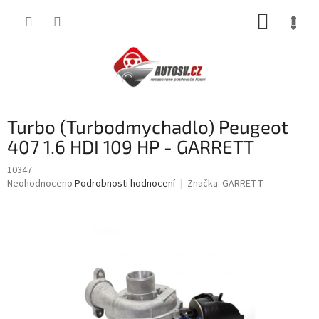
Přejít
NÁKUP
na
obsah
KOŠÍK
Turbo (Turbodmychadlo) Peugeot
407 1.6 HDI 109 HP - GARRETT
10347
Průměrné
Neohodnoceno
Podrobnosti hodnocení
Značka:
GARRETT
hodnocení
produktu
je
0,0
z
5
hvězdiček.