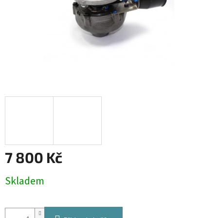
7 800 Kč
Měrná
Skladem
cena: