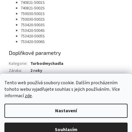
740821-5001S
740821-5002S
750030-5001S
750030-5002S
753420-5003S
753420-5004S
753420-5005S
753420-5006S
Doplňkové parametry
Kategorie
:
Turbodmychadla
Záruka
:
2 roky
Typ vozu
:
Peugeot 407 1.6 HDI 109 HP
Tento web používá soubory cookie. Dalším procházením
tohoto webu vyjadřujete souhlas s jejich používáním.. Více
Z
informací
zde
.
á
Vytvořil Shoptet
p
Nastavení
a
t
Copyright 2026
AUTOSV - repasované posilovače řízení
. Všechna
í
Souhlasím
práva vyhrazena.