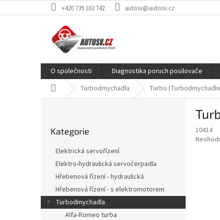
Přejít
+420 739 102 742
autosv@autosv.cz
na
obsah
O společnosti
Diagnostika poruch posilovače
Domů
Turbodmychadla
Turbo (Turbodmychadlo)
P
Tur
o
Přeskočit
s
10414
Kategorie
kategorie
t
Průměr
Neohod
r
hodnoce
Elektrická servořízení
a
produkt
Elektro-hydraulická servočerpadla
je
n
0,0
Hřebenová řízení - hydraulická
n
z
í
Hřebenová řízení - s elektromotorem
5
p
Turbodmychadla
hvězdič
a
Alfa-Romeo turba