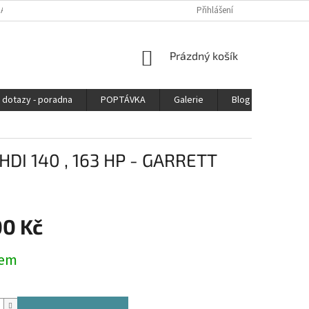
DAJŮ
Přihlášení
NÁKUPNÍ
Prázdný košík
KOŠÍK
 dotazy - poradna
POPTÁVKA
Galerie
Blog
Kontak
HDI 140 , 163 HP - GARRETT
00 Kč
dem