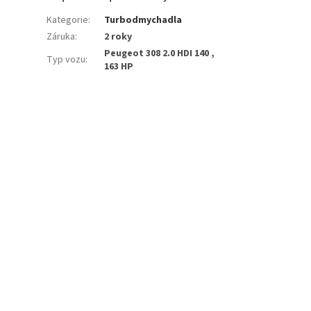
Kategorie
:
Turbodmychadla
Záruka
:
2 roky
Peugeot 308 2.0 HDI 140 ,
Typ vozu
:
163 HP