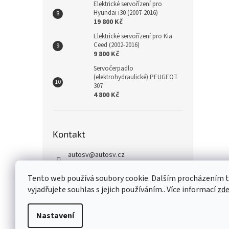
Elektrické servořízení pro
Hyundai i30 (2007-2016)
19 800 Kč
Elektrické servořízení pro Kia
Ceed (2002-2016)
9 800 Kč
Servočerpadlo
(elektrohydraulické) PEUGEOT
307
4 800 Kč
Kontakt
autosv
@
autosv.cz
+420 739 102 742
Tento web používá soubory cookie. Dalším procházením
+420 739 933 279
vyjadřujete souhlas s jejich používáním.. Více informací
zd
FaceBook
Nastavení
Z