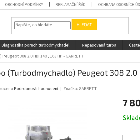
OBCHODNÍ PODMÍNKY
REKLAMAČNÍ ŘÁD
OCHRANA OSOBNÍCH Ú
HLEDAT
Diagnostika poruch turbodmychadel
Repasovaná turba
Časté
 Peugeot 308 2.0 HDI 140 , 163 HP - GARRETT
bo (Turbodmychadlo) Peugeot 308 2.0 
né
noceno
Podrobnosti hodnocení
Značka:
GARRETT
ní
7 8
u
Měrná
Skla
cena:
ek.