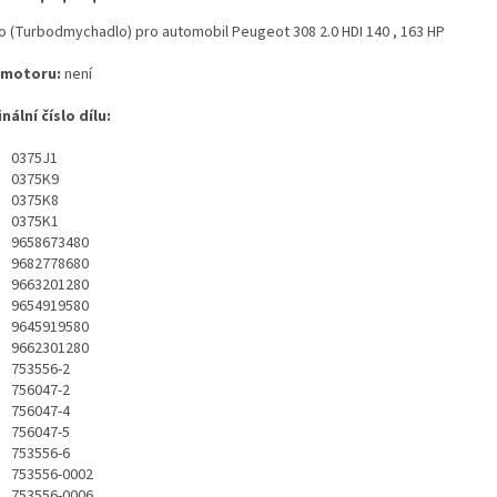
o (Turbodmychadlo) pro automobil Peugeot 308 2.0 HDI 140 , 163 HP
 motoru:
není
nální číslo dílu:
0375J1
0375K9
0375K8
0375K1
9658673480
9682778680
9663201280
9654919580
9645919580
9662301280
753556-2
756047-2
756047-4
756047-5
753556-6
753556-0002
753556-0006