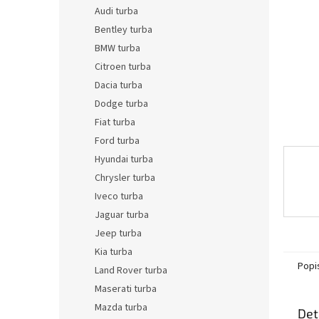
n
Audi turba
e
Bentley turba
l
BMW turba
Citroen turba
Dacia turba
Dodge turba
Fiat turba
Ford turba
Hyundai turba
Chrysler turba
Iveco turba
Jaguar turba
Jeep turba
Kia turba
Popi
Land Rover turba
Maserati turba
Mazda turba
Det