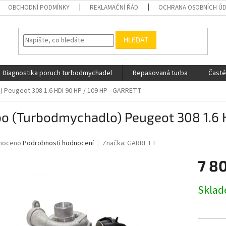
OBCHODNÍ PODMÍNKY
REKLAMAČNÍ ŘÁD
OCHRANA OSOBNÍCH Ú
HLEDAT
Diagnostika poruch turbodmychadel
Repasovaná turba
Časté
 Peugeot 308 1.6 HDI 90 HP / 109 HP - GARRETT
bo (Turbodmychadlo) Peugeot 308 1.6 
né
noceno
Podrobnosti hodnocení
Značka:
GARRETT
ní
7 8
u
Měrná
Skla
cena:
ek.