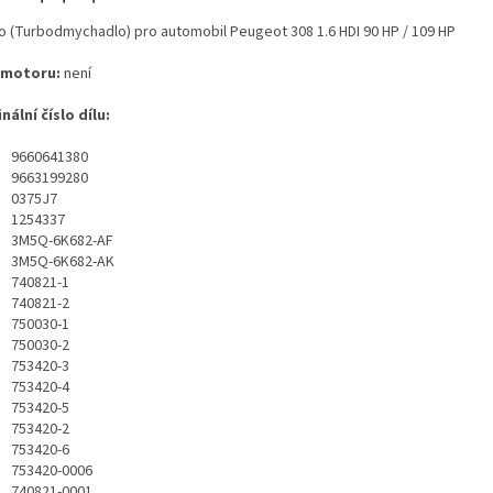
o (Turbodmychadlo) pro automobil Peugeot 308 1.6 HDI 90 HP / 109 HP
 motoru:
není
nální číslo dílu:
9660641380
9663199280
0375J7
1254337
3M5Q-6K682-AF
3M5Q-6K682-AK
740821-1
740821-2
750030-1
750030-2
753420-3
753420-4
753420-5
753420-2
753420-6
753420-0006
740821-0001