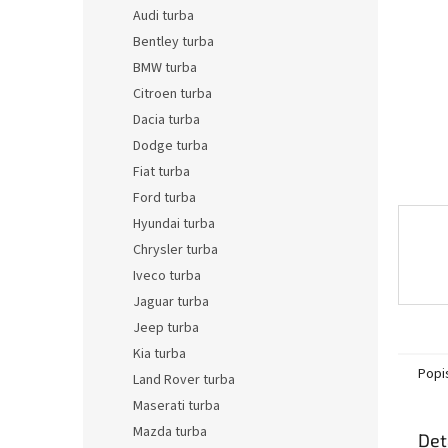
n
Audi turba
e
Bentley turba
l
BMW turba
Citroen turba
Dacia turba
Dodge turba
Fiat turba
Ford turba
Hyundai turba
Chrysler turba
Iveco turba
Jaguar turba
Jeep turba
Kia turba
Popi
Land Rover turba
Maserati turba
Mazda turba
Det