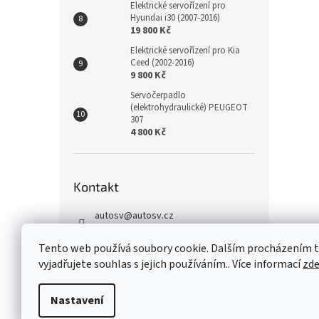
Elektrické servořízení pro
Hyundai i30 (2007-2016)
19 800 Kč
Elektrické servořízení pro Kia
Ceed (2002-2016)
9 800 Kč
Servočerpadlo
(elektrohydraulické) PEUGEOT
307
4 800 Kč
Kontakt
autosv
@
autosv.cz
+420 739 102 742
Tento web používá soubory cookie. Dalším procházením
+420 739 933 279
vyjadřujete souhlas s jejich používáním.. Více informací
zd
FaceBook
Nastavení
Z