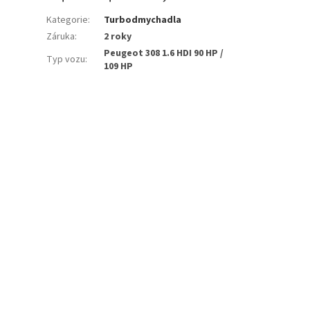
Kategorie
:
Turbodmychadla
Záruka
:
2 roky
Peugeot 308 1.6 HDI 90 HP /
Typ vozu
:
109 HP