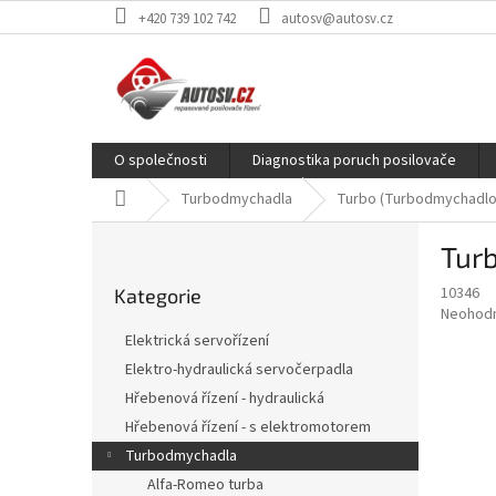
Přejít
+420 739 102 742
autosv@autosv.cz
na
obsah
O společnosti
Diagnostika poruch posilovače
Domů
Turbodmychadla
Turbo (Turbodmychadlo)
P
Tur
o
Přeskočit
s
10346
Kategorie
kategorie
t
Průměr
Neohod
r
hodnoce
Elektrická servořízení
a
produkt
Elektro-hydraulická servočerpadla
je
n
0,0
Hřebenová řízení - hydraulická
n
z
í
Hřebenová řízení - s elektromotorem
5
p
Turbodmychadla
hvězdič
a
Alfa-Romeo turba