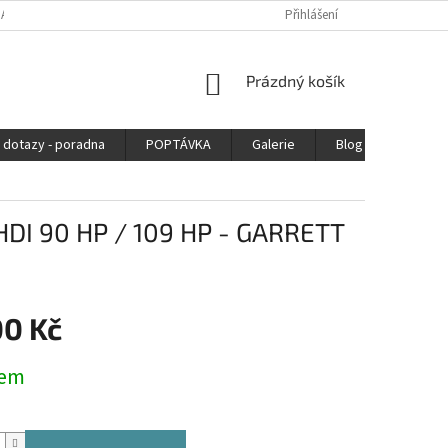
DAJŮ
Přihlášení
NÁKUPNÍ
Prázdný košík
KOŠÍK
 dotazy - poradna
POPTÁVKA
Galerie
Blog
Kontak
HDI 90 HP / 109 HP - GARRETT
00 Kč
dem