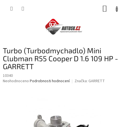
Přejít
NÁKUP
na
obsah
KOŠÍK
Turbo (Turbodmychadlo) Mini
Clubman R55 Cooper D 1.6 109 HP -
GARRETT
10340
Průměrné
Neohodnoceno
Podrobnosti hodnocení
Značka:
GARRETT
hodnocení
produktu
je
0,0
z
5
hvězdiček.