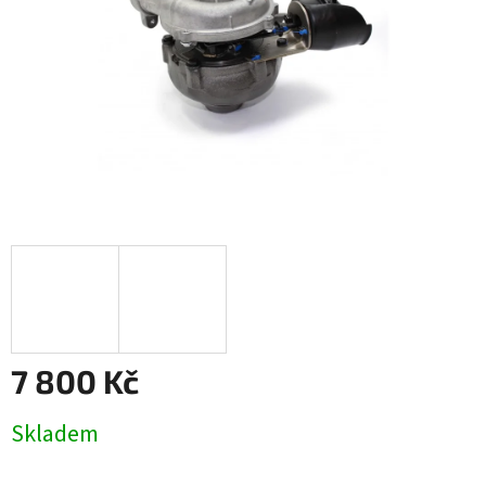
7 800 Kč
Měrná
Skladem
cena: