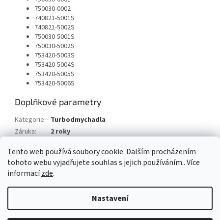
750030-0002
740821-5001S
740821-5002S
750030-5001S
750030-5002S
753420-5003S
753420-5004S
753420-5005S
753420-5006S
Doplňkové parametry
Kategorie
:
Turbodmychadla
Záruka
:
2 roky
Typ vozu
:
Mini Clubman R55 Cooper D 1.6 109 HP
Tento web používá soubory cookie. Dalším procházením
tohoto webu vyjadřujete souhlas s jejich používáním.. Více
Z
informací
zde
.
á
Vytvořil Shoptet
p
Nastavení
a
t