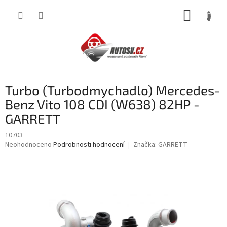
Přejít
NÁKUP
na
obsah
KOŠÍK
Turbo (Turbodmychadlo) Mercedes-
Benz Vito 108 CDI (W638) 82HP -
GARRETT
10703
Průměrné
Neohodnoceno
Podrobnosti hodnocení
Značka:
GARRETT
hodnocení
produktu
je
0,0
z
5
hvězdiček.