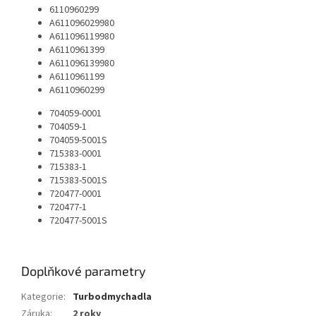
6110960299
A611096029980
A611096119980
A6110961399
A611096139980
A6110961199
A6110960299
704059-0001
704059-1
704059-5001S
715383-0001
715383-1
715383-5001S
720477-0001
720477-1
720477-5001S
Doplňkové parametry
Kategorie
:
Turbodmychadla
Záruka
:
2 roky