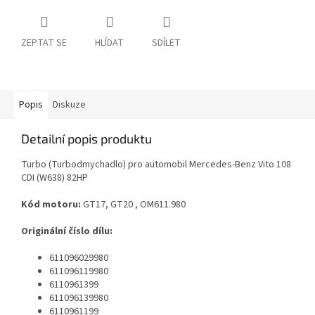
ZEPTAT SE
HLÍDAT
SDÍLET
Popis
Diskuze
Detailní popis produktu
Turbo (Turbodmychadlo) pro automobil Mercedes-Benz Vito 108
CDI (W638) 82HP
Kód motoru:
GT17, GT20 , OM611.980
Originální číslo dílu:
611096029980
611096119980
6110961399
611096139980
6110961199