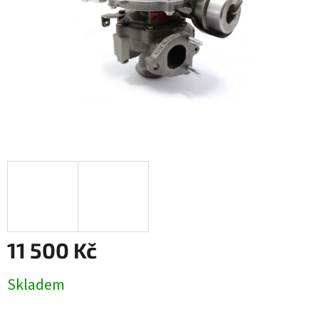
11 500 Kč
Měrná
Skladem
cena: