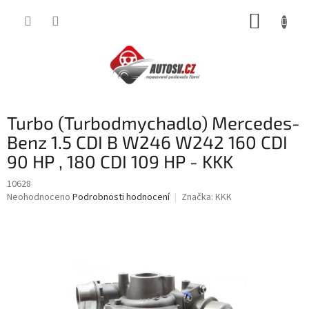
Přejít
NÁKUP
na
obsah
KOŠÍK
Turbo (Turbodmychadlo) Mercedes-
Benz 1.5 CDI B W246 W242 160 CDI
90 HP , 180 CDI 109 HP - KKK
10628
Průměrné
Neohodnoceno
Podrobnosti hodnocení
Značka:
KKK
hodnocení
produktu
je
0,0
z
5
hvězdiček.