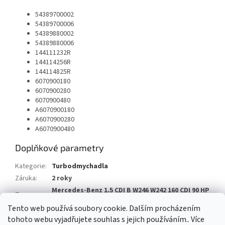
54389700002
54389700006
54389880002
54389880006
144111232R
144114256R
144114825R
6070900180
6070900280
6070900480
A6070900180
A6070900280
A6070900480
Doplňkové parametry
Kategorie
:
Turbodmychadla
Záruka
:
2 roky
Mercedes-Benz 1.5 CDI B W246 W242 160 CDI 90 HP
Typ vozu
:
, 180 CDI 109 HP
Tento web používá soubory cookie. Dalším procházením
tohoto webu vyjadřujete souhlas s jejich používáním.. Více