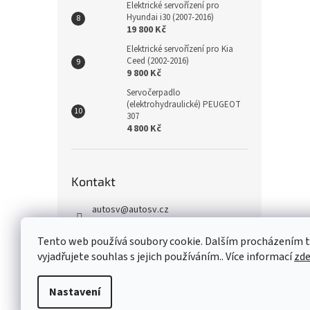
Elektrické servořízení pro
Hyundai i30 (2007-2016)
19 800 Kč
Elektrické servořízení pro Kia
Ceed (2002-2016)
9 800 Kč
Servočerpadlo
(elektrohydraulické) PEUGEOT
307
4 800 Kč
Kontakt
autosv
@
autosv.cz
+420 739 102 742
Tento web používá soubory cookie. Dalším procházením
+420 739 933 279
vyjadřujete souhlas s jejich používáním.. Více informací
zd
FaceBook
Nastavení
Z