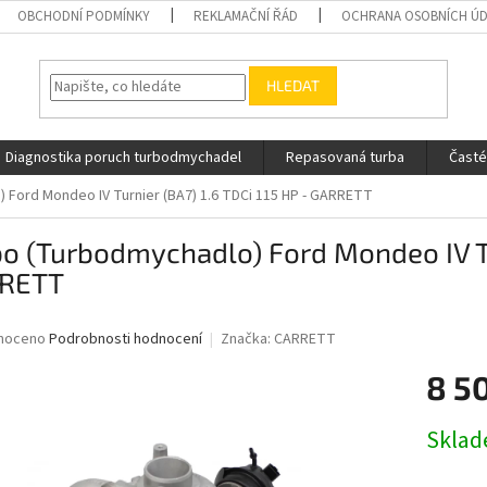
OBCHODNÍ PODMÍNKY
REKLAMAČNÍ ŘÁD
OCHRANA OSOBNÍCH Ú
HLEDAT
Diagnostika poruch turbodmychadel
Repasovaná turba
Časté
 Ford Mondeo IV Turnier (BA7) 1.6 TDCi 115 HP - GARRETT
o (Turbodmychadlo) Ford Mondeo IV Tur
RETT
né
noceno
Podrobnosti hodnocení
Značka:
CARRETT
ní
8 5
u
Měrná
Skla
cena:
ek.