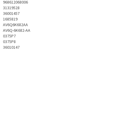
968612068006
31319528
36001457
1685819
AV6Q6K682AA
AV6Q-6K682-AA
0375P7
0375P8
36010147