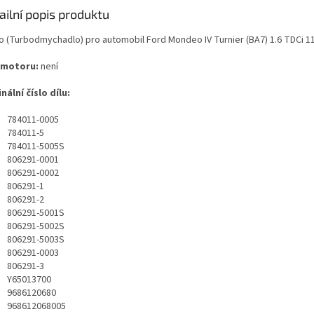
ailní popis produktu
o (Turbodmychadlo) pro automobil Ford Mondeo IV Turnier (BA7) 1.6 TDCi 1
 motoru:
není
nální číslo dílu:
784011-0005
784011-5
784011-5005S
806291-0001
806291-0002
806291-1
806291-2
806291-5001S
806291-5002S
806291-5003S
806291-0003
806291-3
Y65013700
9686120680
968612068005