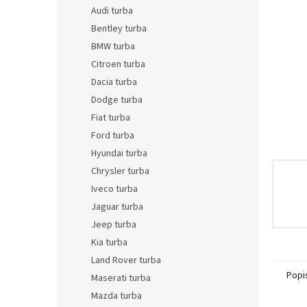
n
Audi turba
e
Bentley turba
l
BMW turba
Citroen turba
Dacia turba
Dodge turba
Fiat turba
Ford turba
Hyundai turba
Chrysler turba
Iveco turba
Jaguar turba
Jeep turba
Kia turba
Land Rover turba
Popi
Maserati turba
Mazda turba