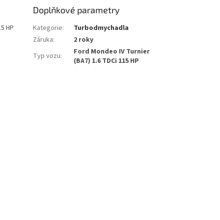
Doplňkové parametry
15 HP
Kategorie
:
Turbodmychadla
Záruka
:
2 roky
Ford Mondeo IV Turnier
Typ vozu
:
(BA7) 1.6 TDCi 115 HP