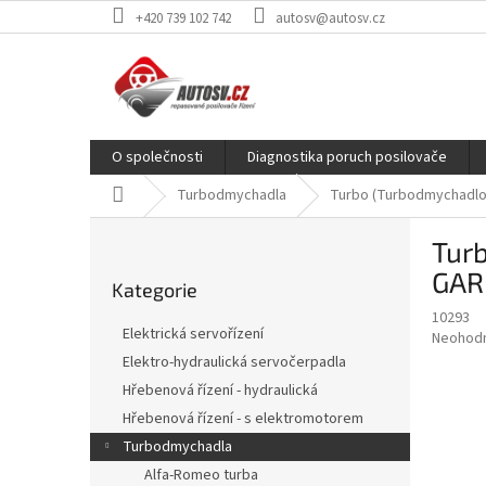
Přejít
+420 739 102 742
autosv@autosv.cz
na
obsah
O společnosti
Diagnostika poruch posilovače
Domů
Turbodmychadla
Turbo (Turbodmychadlo)
P
Turb
o
Přeskočit
s
GAR
Kategorie
kategorie
t
10293
r
Elektrická servořízení
Průměr
Neohod
a
hodnoce
Elektro-hydraulická servočerpadla
n
produkt
Hřebenová řízení - hydraulická
n
je
í
Hřebenová řízení - s elektromotorem
0,0
z
p
Turbodmychadla
5
a
Alfa-Romeo turba
hvězdič