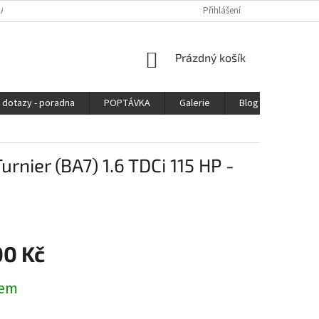
DAJŮ
Přihlášení
NÁKUPNÍ
Prázdný košík
KOŠÍK
 dotazy - poradna
POPTÁVKA
Galerie
Blog
Kontak
nier (BA7) 1.6 TDCi 115 HP -
00 Kč
dem