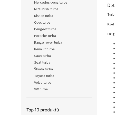
Mercedes-benz turba
Det
Mitsubishi turba
Turb
Nissan turba
Opel turba
Kód
Peugeot turba
Origi
Porsche turba
Range rover turba
Renault turba
Saab turba
Seat turba
Škoda turba
Toyota turba
Volvo turba
VW turba
Top 10 produktů