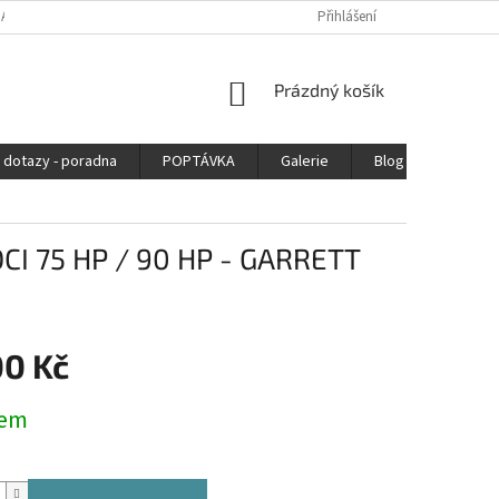
DAJŮ
Přihlášení
NÁKUPNÍ
Prázdný košík
KOŠÍK
 dotazy - poradna
POPTÁVKA
Galerie
Blog
Kontak
DCI 75 HP / 90 HP - GARRETT
00 Kč
dem