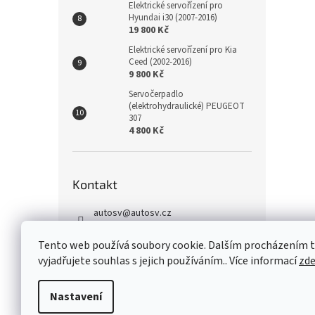
Elektrické servořízení pro
Hyundai i30 (2007-2016)
19 800 Kč
Elektrické servořízení pro Kia
Ceed (2002-2016)
9 800 Kč
Servočerpadlo
(elektrohydraulické) PEUGEOT
307
4 800 Kč
Kontakt
autosv
@
autosv.cz
+420 739 102 742
Tento web používá soubory cookie. Dalším procházením
+420 739 933 279
vyjadřujete souhlas s jejich používáním.. Více informací
zd
FaceBook
Nastavení
Z