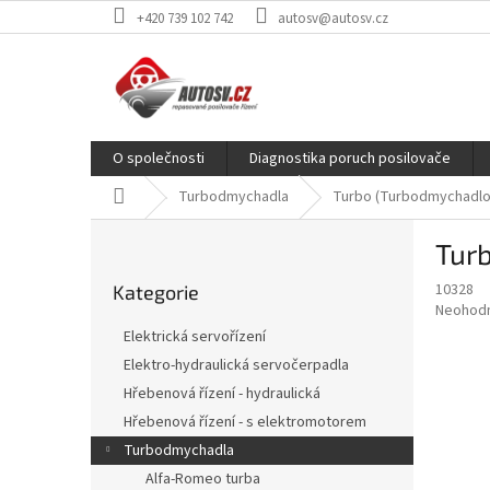
Přejít
+420 739 102 742
autosv@autosv.cz
na
obsah
O společnosti
Diagnostika poruch posilovače
Domů
Turbodmychadla
Turbo (Turbodmychadlo) 
P
Turb
o
Přeskočit
s
10328
Kategorie
kategorie
t
Průměr
Neohod
r
hodnoce
Elektrická servořízení
a
produkt
Elektro-hydraulická servočerpadla
je
n
0,0
Hřebenová řízení - hydraulická
n
z
í
Hřebenová řízení - s elektromotorem
5
p
Turbodmychadla
hvězdič
a
Alfa-Romeo turba