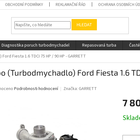
OBCHODNÍ PODMÍNKY
REKLAMAČNÍ ŘÁD
OCHRANA OSOBNÍCH Ú
HLEDAT
Diagnostika poruch turbodmychadel
Repasovaná turba
Časté
Ford Fiesta 1.6 TDCI 75 HP / 90 HP - GARRETT
o (Turbodmychadlo) Ford Fiesta 1.6 T
né
noceno
Podrobnosti hodnocení
Značka:
GARRETT
ní
7 8
u
Měrná
Skla
cena:
ek.