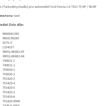
o (Turbodmychadlo) pro automobil Ford Fiesta 1.6 TDCI 75 HP / 90 HP
 motoru:
není
nální číslo dílu:
9660641380
9663199280
0375J7
1254337
3M5Q-6K682-AF
3M5Q-6K682-AK
740821-1
740821-2
750030-1
750030-2
753420-3
753420-4
753420-5
753420-2
753420-6
753420-0006
740821-0001