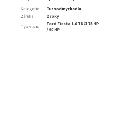
Kategorie
:
Turbodmychadla
Záruka
:
2 roky
Ford Fiesta 1.6 TDCI 75 HP
Typ vozu
:
/ 90 HP