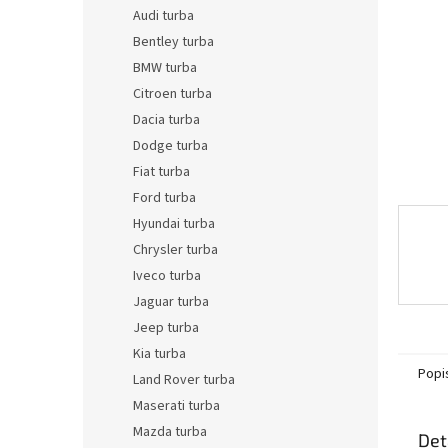
n
Audi turba
e
Bentley turba
l
BMW turba
Citroen turba
Dacia turba
Dodge turba
Fiat turba
Ford turba
Hyundai turba
Chrysler turba
Iveco turba
Jaguar turba
Jeep turba
Kia turba
Popi
Land Rover turba
Maserati turba
Mazda turba
Det