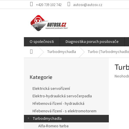
Přejít
+420 739 102 742
autosv@autosv.cz
na
obsah
O společnosti
Diagnostika poruch posilovače
Domů
Turbodmychadla
Turbo (Turbodmychadlo)
P
Turb
o
Přeskočit
s
Průměr
Neohod
Kategorie
kategorie
t
hodnoce
r
produkt
Elektrická servořízení
a
je
Elektro-hydraulická servočerpadla
0,0
n
z
Hřebenová řízení - hydraulická
n
5
í
Hřebenová řízení - s elektromotorem
hvězdič
p
Turbodmychadla
a
Alfa-Romeo turba