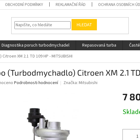
OBCHODNÍ PODMÍNKY
REKLAMAČNÍ ŘÁD
OCHRANA OSOBNÍCH Ú
HLEDAT
Diagnostika poruch turbodmychadel
Repasovaná turba
Časté
 Citroen XM 2.1 TD 109 HP - MITSUBISHI
o (Turbodmychadlo) Citroen XM 2.1 T
né
noceno
Podrobnosti hodnocení
Značka:
Mitsubishi
ní
7 8
u
Měrná
Skla
cena:
ek.