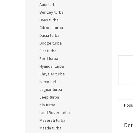
n
Audi turba
e
Bentley turba
l
BMW turba
Citroen turba
Dacia turba
Dodge turba
Fiat turba
Ford turba
Hyundai turba
Chrysler turba
Iveco turba
Jaguar turba
Jeep turba
Kia turba
Popi
Land Rover turba
Maserati turba
Det
Mazda turba