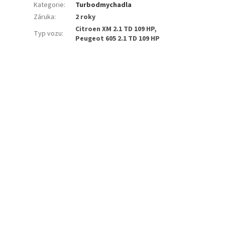
Kategorie
:
Turbodmychadla
Záruka
:
2 roky
Citroen XM 2.1 TD 109 HP,
Typ vozu
:
Peugeot 605 2.1 TD 109 HP