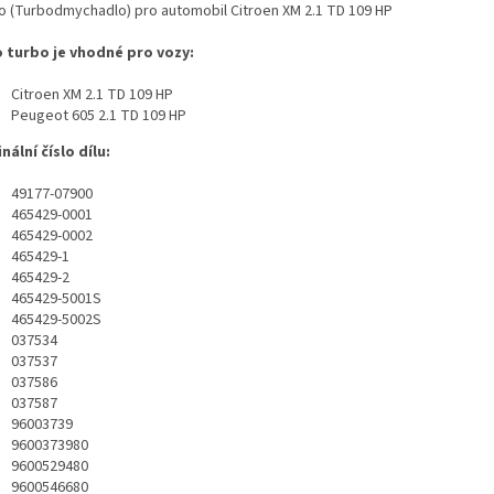
o (Turbodmychadlo) pro automobil Citroen XM 2.1 TD 109 HP
 turbo je vhodné pro vozy:
Citroen XM 2.1 TD 109 HP
Peugeot 605 2.1 TD 109 HP
nální číslo dílu:
49177-07900
465429-0001
465429-0002
465429-1
465429-2
465429-5001S
465429-5002S
037534
037537
037586
037587
96003739
9600373980
9600529480
9600546680