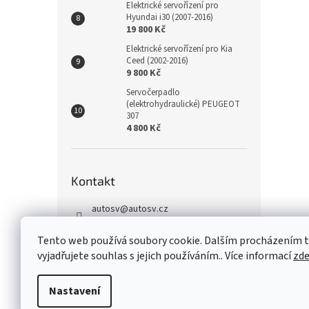
Elektrické servořízení pro
Hyundai i30 (2007-2016)
19 800 Kč
Elektrické servořízení pro Kia
Ceed (2002-2016)
9 800 Kč
Servočerpadlo
(elektrohydraulické) PEUGEOT
307
4 800 Kč
Kontakt
autosv
@
autosv.cz
+420 739 102 742
Tento web používá soubory cookie. Dalším procházením
+420 739 933 279
vyjadřujete souhlas s jejich používáním.. Více informací
zd
FaceBook
Nastavení
Z