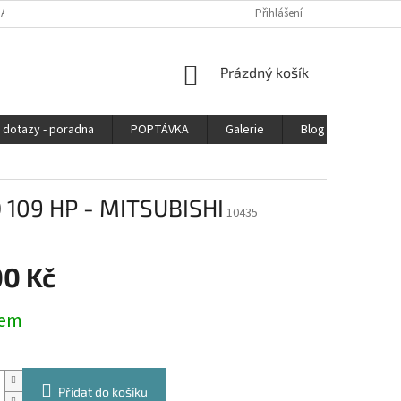
DAJŮ
Přihlášení
NÁKUPNÍ
Prázdný košík
KOŠÍK
 dotazy - poradna
POPTÁVKA
Galerie
Blog
Kontak
D 109 HP - MITSUBISHI
10435
00 Kč
dem
Přidat do košíku