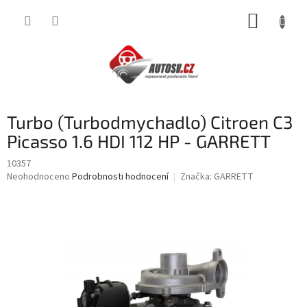
Přejít
NÁKUP
na
obsah
KOŠÍK
Turbo (Turbodmychadlo) Citroen C3
Picasso 1.6 HDI 112 HP - GARRETT
10357
Průměrné
Neohodnoceno
Podrobnosti hodnocení
Značka:
GARRETT
hodnocení
produktu
je
0,0
z
5
hvězdiček.