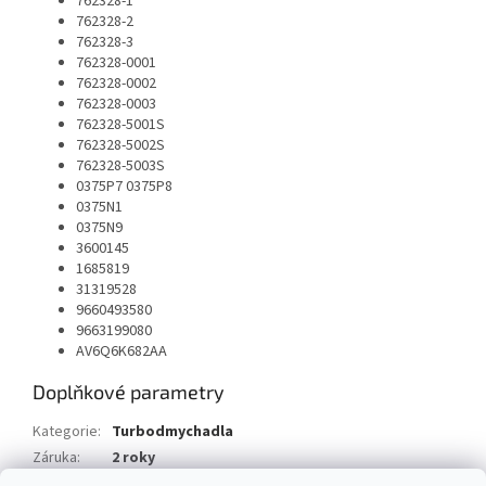
762328-1
762328-2
762328-3
762328-0001
762328-0002
762328-0003
762328-5001S
762328-5002S
762328-5003S
0375P7 0375P8
0375N1
0375N9
3600145
1685819
31319528
9660493580
9663199080
AV6Q6K682AA
Doplňkové parametry
Kategorie
:
Turbodmychadla
Záruka
:
2 roky
Typ vozu
:
Citroen C3 Picasso 1.6 HDI 112 HP