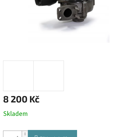
8 200 Kč
Měrná
Skladem
cena: