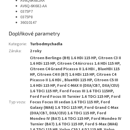
AV6Q6K682AA
AV6Q-6K682-AA
0375P7
0375P8
36010147
Doplňkové parametry
Kategorie
:
Turbodmychadla
Záruka
:
2 roky
Citroen Berlingo (B9) 1.6 HDi 115 HP, Citroen C3 II
1.6 HDi 115 HP, Citroen C4 Aircross 1.6 HDi 115 HP,
Citroen C4 Grand Picasso II 1.6 HDi , BlueHDi 115
HP, Citroen C4 II (B7) 1.6 HDi 115 HP, Citroen C4
Picasso II 1.6 HDi , BlueHDi 115 HP, Citroen C5 III
1.6 HDi 115 HP, Ford C-MAX II (DXA/CB7, DXA/CEU)
1.6 TDCi 115 HP, Ford Focus III 1.6 TDCi 115HP,
Ford Ford Focus III Turnier 1.6 TDCi 115 HP, Ford
Typ vozu
:
Focus Focus III sedan 1.6 TDCi 115 HP, Ford
Galaxy (WA6) 1.6 TDCi 115 HP, Ford Grand C-Max
(DXA/CB7, DXA/CEU) 1.6 TDCi 115 HP, Ford
Mondeo IV (BA7) 1.6 TDCi 115 HP, Ford Mondeo IV
Turnier (BA7) 1.6 TDCi 115 HP, Ford S-Max (WA6)
1.6 TDCi 115 HP, Volvo C30 1.6 D2 115 HP, Volvo