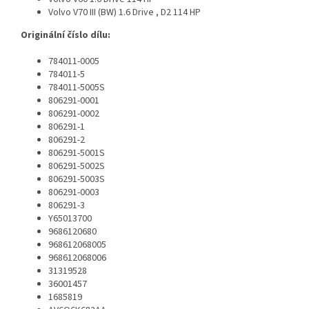
Volvo V70 III (BW) 1.6 Drive , D2 114 HP
Originální číslo dílu:
784011-0005
784011-5
784011-5005S
806291-0001
806291-0002
806291-1
806291-2
806291-5001S
806291-5002S
806291-5003S
806291-0003
806291-3
Y65013700
9686120680
968612068005
968612068006
31319528
36001457
1685819