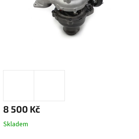
8 500 Kč
Měrná
Skladem
cena: