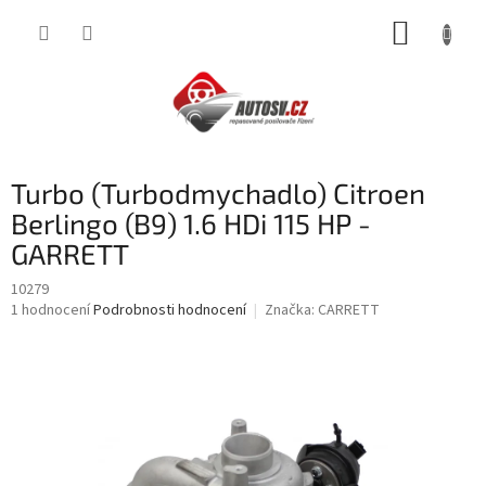
Přejít
NÁKUP
na
obsah
KOŠÍK
Turbo (Turbodmychadlo) Citroen
Berlingo (B9) 1.6 HDi 115 HP -
GARRETT
10279
Průměrné
1 hodnocení
Podrobnosti hodnocení
Značka:
CARRETT
hodnocení
produktu
je
5,0
z
5
hvězdiček.