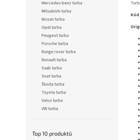
Turb
Mercedes-benz turba
Mitsubishi turba
Kód
Nissan turba
Origi
Opel turba
Peugeot turba
Porsche turba
Range rover turba
Renault turba
Saab turba
Seat turba
Škoda turba
Toyota turba
Volvo turba
VW turba
Top 10 produktů