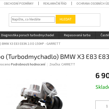
OBCHODNÍ PODMÍNKY
REKLAMAČNÍ ŘÁD
OCHRANA OSOBNÍCH Ú
HLEDAT
Diagnostika poruch turbodmychadel
Repasovaná turba
Časté
) BMW X3 E83 E83N 2.0 D 150HP - GARRETT
bo (Turbodmychadlo) BMW X3 E83 E83
né
noceno
Podrobnosti hodnocení
Značka:
CARRETT
ní
6 9
u
Měrná
Skla
cena:
ek.