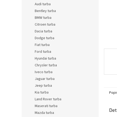
n
Audi turba
e
Bentley turba
l
BMW turba
Citroen turba
Dacia turba
Dodge turba
Fiat turba
Ford turba
Hyundai turba
Chrysler turba
Iveco turba
Jaguar turba
Jeep turba
Kia turba
Popi
Land Rover turba
Maserati turba
Det
Mazda turba