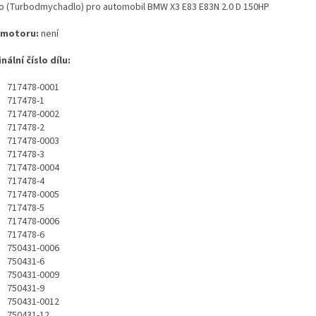
o (Turbodmychadlo) pro automobil BMW X3 E83 E83N 2.0 D 150HP
 motoru:
není
nální číslo dílu:
717478-0001
717478-1
717478-0002
717478-2
717478-0003
717478-3
717478-0004
717478-4
717478-0005
717478-5
717478-0006
717478-6
750431-0006
750431-6
750431-0009
750431-9
750431-0012
750431-12