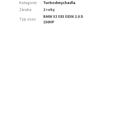
Kategorie
:
Turbodmychadla
Záruka
:
2 roky
BMW X3 E83 E83N 2.0 D
Typ vozu
:
150HP