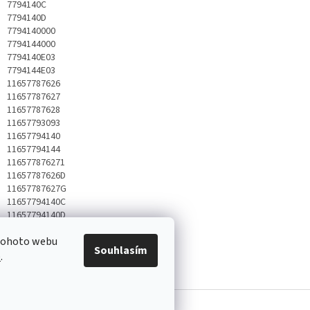
7794140C
7794140D
7794140000
7794144000
7794140E03
7794144E03
11657787626
11657787627
11657787628
11657793093
11657794140
11657794144
116577876271
11657787626D
11657787627G
11657794140C
11657794140D
11657794140E03
 tohoto webu
11657794144E03
Souhlasím
e
.