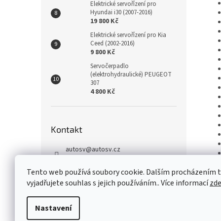
Elektrické servořízení pro
Hyundai i30 (2007-2016)
19 800 Kč
Elektrické servořízení pro Kia
Ceed (2002-2016)
9 800 Kč
Servočerpadlo
(elektrohydraulické) PEUGEOT
307
4 800 Kč
Kontakt
autosv
@
autosv.cz
+420 739 102 742
Tento web používá soubory cookie. Dalším procházením
+420 739 933 279
vyjadřujete souhlas s jejich používáním.. Více informací
zd
FaceBook
Nastavení
Z