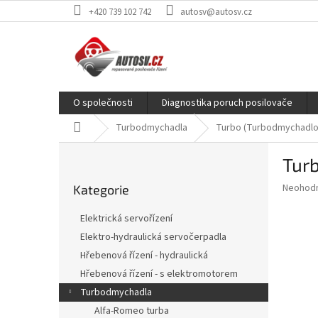
Přejít
+420 739 102 742
autosv@autosv.cz
na
obsah
O společnosti
Diagnostika poruch posilovače
Domů
Turbodmychadla
Turbo (Turbodmychadlo
P
Tur
o
Přeskočit
s
Průměr
Neohod
Kategorie
kategorie
t
hodnoce
r
produkt
Elektrická servořízení
a
je
Elektro-hydraulická servočerpadla
0,0
n
z
Hřebenová řízení - hydraulická
n
5
í
Hřebenová řízení - s elektromotorem
hvězdič
p
Turbodmychadla
a
Alfa-Romeo turba