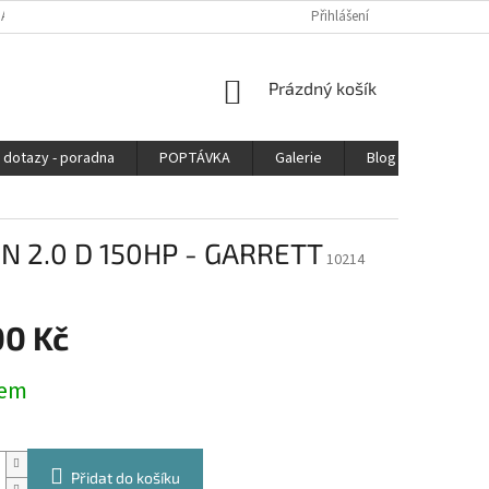
DAJŮ
Přihlášení
NÁKUPNÍ
Prázdný košík
KOŠÍK
 dotazy - poradna
POPTÁVKA
Galerie
Blog
Kontak
N 2.0 D 150HP - GARRETT
10214
00 Kč
dem
Přidat do košíku