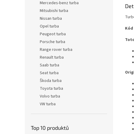
Mercedes-benz turba
Det
Mitsubishi turba
Turb
Nissan turba
Opel turba
Kód
Peugeot turba
Toto
Porsche turba
Range rover turba
Renault turba
Saab turba
Origi
Seat turba
Škoda turba
Toyota turba
Volvo turba
VW turba
Top 10 produktů