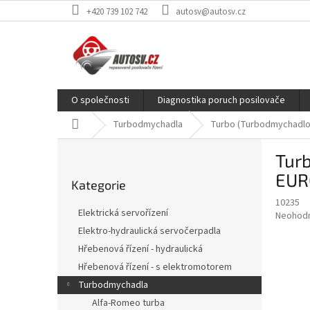
Přejít
+420 739 102 742
autosv@autosv.cz
na
obsah
O společnosti
Diagnostika poruch posilovače
Domů
Turbodmychadla
Turbo (Turbodmychadlo)
P
Tur
o
Přeskočit
s
EUR
Kategorie
kategorie
t
10235
r
Elektrická servořízení
Průměr
Neohod
a
hodnoce
Elektro-hydraulická servočerpadla
n
produkt
Hřebenová řízení - hydraulická
n
je
í
Hřebenová řízení - s elektromotorem
0,0
z
p
Turbodmychadla
5
a
Alfa-Romeo turba
hvězdič