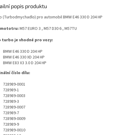
ailní popis produktu
o (Turbodmychadlo) pro automobil BMW E46 330 D 204 HP
 mototru:
M57 EURO 3 , M57 D30 6 , M57TU
 turbo je vhodné pro vozy:
BMW E46 330 D 204 HP
BMW E46 330 XD 204 HP
BMW E83 X3 3.0 D 204 HP
nální číslo dílu:
728989-0001
728989-1
728989-0003
728989-3
728989-0007
728989-7
728989-0009
728989-9
728989-0010