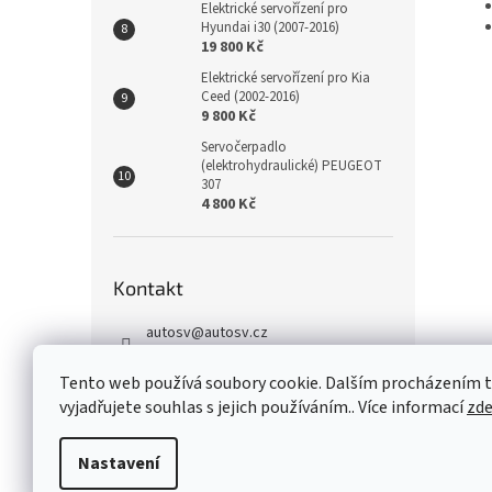
Elektrické servořízení pro
Hyundai i30 (2007-2016)
19 800 Kč
Elektrické servořízení pro Kia
Ceed (2002-2016)
9 800 Kč
Servočerpadlo
(elektrohydraulické) PEUGEOT
307
4 800 Kč
Kontakt
autosv
@
autosv.cz
+420 739 102 742
Tento web používá soubory cookie. Dalším procházením
+420 739 933 279
vyjadřujete souhlas s jejich používáním.. Více informací
zd
FaceBook
Nastavení
Z