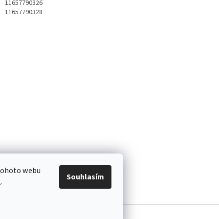
11657790326
11657790328
 tohoto webu
Souhlasím
e
.