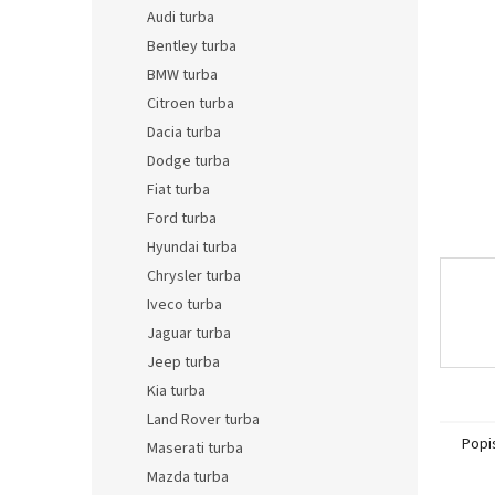
n
Audi turba
e
Bentley turba
l
BMW turba
Citroen turba
Dacia turba
Dodge turba
Fiat turba
Ford turba
Hyundai turba
Chrysler turba
Iveco turba
Jaguar turba
Jeep turba
Kia turba
Land Rover turba
Popi
Maserati turba
Mazda turba