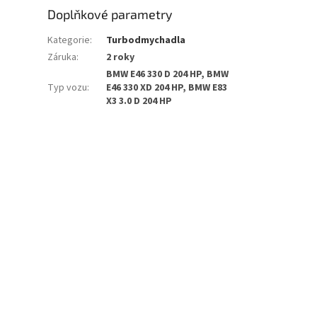
Doplňkové parametry
Kategorie
:
Turbodmychadla
Záruka
:
2 roky
BMW E46 330 D 204 HP, BMW
Typ vozu
:
E46 330 XD 204 HP, BMW E83
X3 3.0 D 204 HP