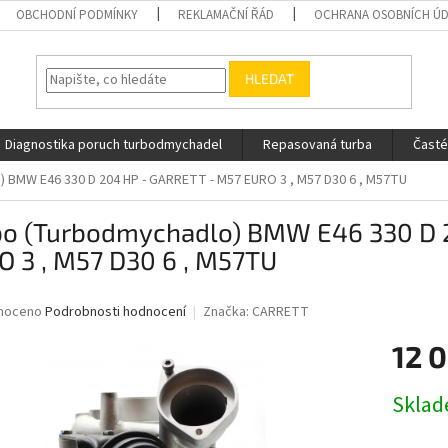
OBCHODNÍ PODMÍNKY
REKLAMAČNÍ ŘÁD
OCHRANA OSOBNÍCH Ú
HLEDAT
Diagnostika poruch turbodmychadel
Repasovaná turba
Časté
 BMW E46 330 D 204 HP - GARRETT - M57 EURO 3 , M57 D30 6 , M57TU
bo (Turbodmychadlo) BMW E46 330 D 
O 3 , M57 D30 6 , M57TU
né
noceno
Podrobnosti hodnocení
Značka:
CARRETT
ní
12 
u
Měrná
Skla
cena:
ek.