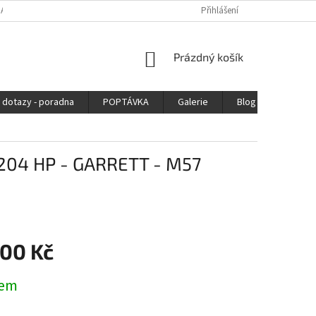
DAJŮ
Přihlášení
NÁKUPNÍ
Prázdný košík
KOŠÍK
 dotazy - poradna
POPTÁVKA
Galerie
Blog
Kontak
204 HP - GARRETT - M57
000 Kč
dem