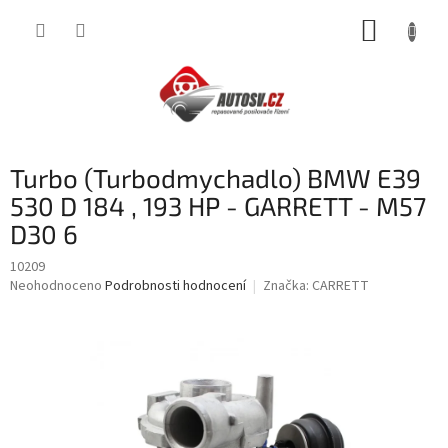
Přejít
NÁKUP
na
obsah
KOŠÍK
Turbo (Turbodmychadlo) BMW E39
530 D 184 , 193 HP - GARRETT - M57
D30 6
10209
Průměrné
Neohodnoceno
Podrobnosti hodnocení
Značka:
CARRETT
hodnocení
produktu
je
0,0
z
5
hvězdiček.