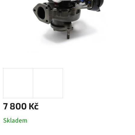
7 800 Kč
Měrná
Skladem
cena: