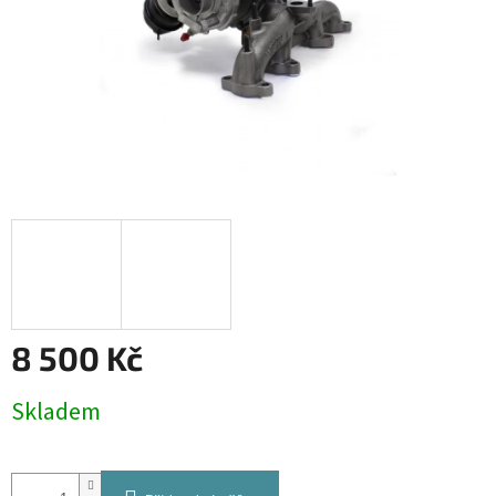
8 500 Kč
Měrná
Skladem
cena: