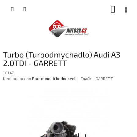
Přejít
NÁKUP
na
obsah
KOŠÍK
Turbo (Turbodmychadlo) Audi A3
2.0TDI - GARRETT
10147
Průměrné
Neohodnoceno
Podrobnosti hodnocení
Značka:
GARRETT
hodnocení
produktu
je
0,0
z
5
hvězdiček.