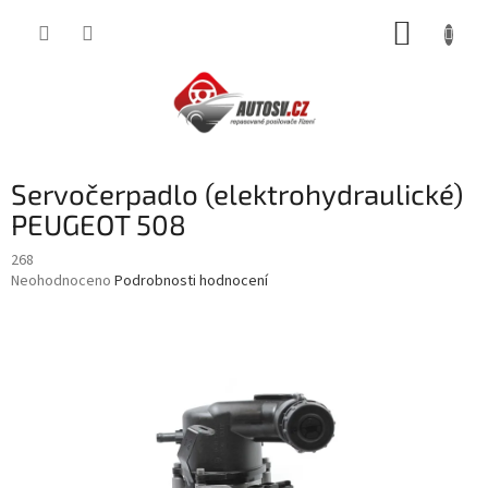
Přejít
NÁKUP
na
obsah
KOŠÍK
Servočerpadlo (elektrohydraulické)
PEUGEOT 508
268
Průměrné
Neohodnoceno
Podrobnosti hodnocení
hodnocení
produktu
je
0,0
z
5
hvězdiček.