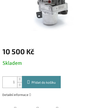
10 500 Kč
Měrná
Skladem
cena:
Přidat do košíku
Detailní informace