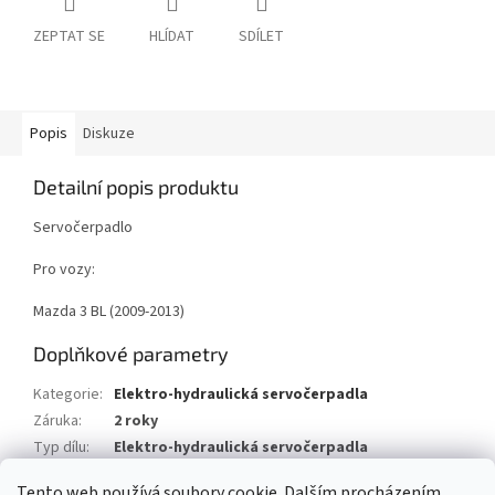
ZEPTAT SE
HLÍDAT
SDÍLET
Popis
Diskuze
Detailní popis produktu
Servočerpadlo
Pro vozy:
Mazda 3 BL (2009-2013)
Doplňkové parametry
Kategorie
:
Elektro-hydraulická servočerpadla
Záruka
:
2 roky
Typ dílu
:
Elektro-hydraulická servočerpadla
Typ vozu
:
Mazda 3 BL (2009-2013)
Tento web používá soubory cookie. Dalším procházením