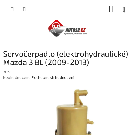
Přejít
NÁKUP
na
obsah
KOŠÍK
Servočerpadlo (elektrohydraulické)
Mazda 3 BL (2009-2013)
7068
Průměrné
Neohodnoceno
Podrobnosti hodnocení
hodnocení
produktu
je
0,0
z
5
hvězdiček.