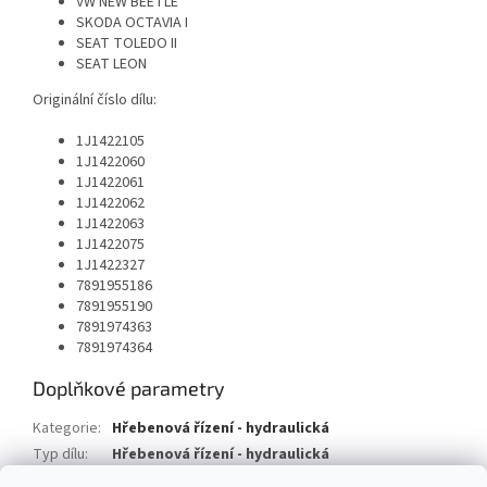
VW NEW BEETLE
SKODA OCTAVIA I
SEAT TOLEDO II
SEAT LEON
Originální číslo dílu:
1J1422105
1J1422060
1J1422061
1J1422062
1J1422063
1J1422075
1J1422327
7891955186
7891955190
7891974363
7891974364
Doplňkové parametry
Kategorie
:
Hřebenová řízení - hydraulická
Typ dílu
:
Hřebenová řízení - hydraulická
Typ vozu
:
Volkswagen Golf IV 4