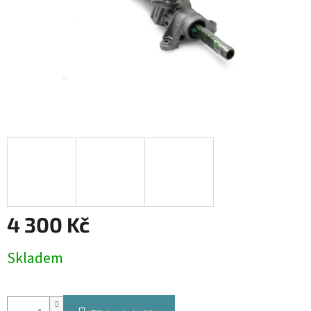
4 300 Kč
Měrná
Skladem
cena: