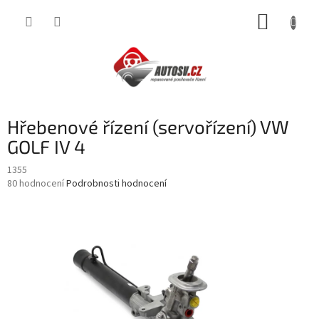
Přejít
NÁKUP
na
obsah
KOŠÍK
Hřebenové řízení (servořízení) VW
GOLF IV 4
1355
Průměrné
80 hodnocení
Podrobnosti hodnocení
hodnocení
produktu
je
4,1
z
5
hvězdiček.