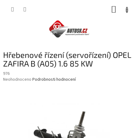
Přejít
NÁKUP
na
obsah
KOŠÍK
Hřebenové řízení (servořízení) OPEL
ZAFIRA B (A05) 1.6 85 KW
976
Průměrné
Neohodnoceno
Podrobnosti hodnocení
hodnocení
produktu
je
0,0
z
5
hvězdiček.