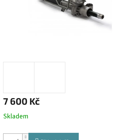
7 600 Kč
Měrná
Skladem
cena: