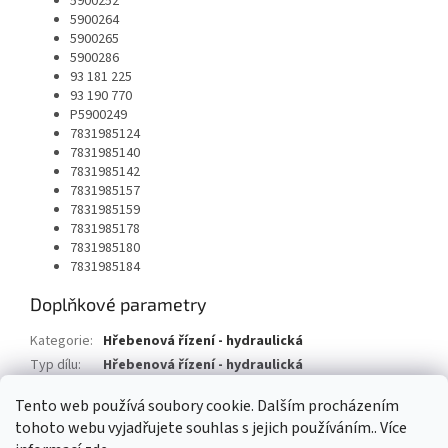
5900252
5900264
5900265
5900286
93 181 225
93 190 770
P5900249
7831985124
7831985140
7831985142
7831985157
7831985159
7831985178
7831985180
7831985184
Doplňkové parametry
Kategorie
:
Hřebenová řízení - hydraulická
Typ dílu
:
Hřebenová řízení - hydraulická
Typ vozu
:
Opel Zafira B
Tento web používá soubory cookie. Dalším procházením
tohoto webu vyjadřujete souhlas s jejich používáním.. Více
Z