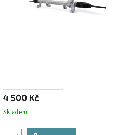
4 500 Kč
Měrná
Skladem
cena: