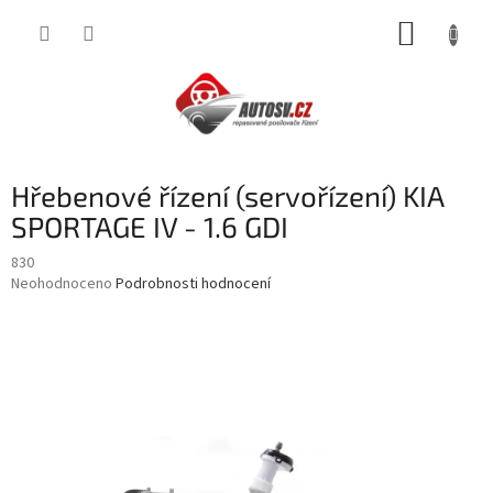
Přejít
NÁKUP
na
obsah
KOŠÍK
Hřebenové řízení (servořízení) KIA
SPORTAGE IV - 1.6 GDI
830
Průměrné
Neohodnoceno
Podrobnosti hodnocení
hodnocení
produktu
je
0,0
z
5
hvězdiček.