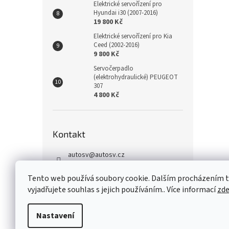
Elektrické servořízení pro
Hyundai i30 (2007-2016)
19 800 Kč
Elektrické servořízení pro Kia
Ceed (2002-2016)
9 800 Kč
Servočerpadlo
(elektrohydraulické) PEUGEOT
307
4 800 Kč
Kontakt
autosv
@
autosv.cz
+420 739 102 742
Tento web používá soubory cookie. Dalším procházením
+420 739 933 279
vyjadřujete souhlas s jejich používáním.. Více informací
zd
FaceBook
Nastavení
Z