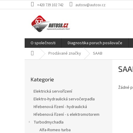
Přejít
+420 739 102 742
autosv@autosv.cz
na
obsah
O společnosti
Diagnostika poruch posilovače
Domů
Prodávané značky
SAAB
P
SAA
o
Přeskočit
s
Kategorie
kategorie
t
Žádné p
r
Elektrická servořízení
a
Elektro-hydraulická servočerpadla
n
Hřebenová řízení - hydraulická
n
í
Hřebenová řízení - s elektromotorem
p
Turbodmychadla
a
Alfa-Romeo turba