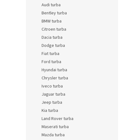
n
Audi turba
e
Bentley turba
l
BMW turba
Citroen turba
Dacia turba
Dodge turba
Fiat turba
Ford turba
Hyundai turba
Chrysler turba
Iveco turba
Jaguar turba
Jeep turba
Kia turba
Land Rover turba
Maserati turba
Mazda turba