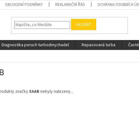
OBCHODNÍ PODMÍNKY
REKLAMAČNÍ ŘÁD
OCHRANA OSOBNÍCH Ú
HLEDAT
Diagnostika poruch turbodmychadel
Repasovaná turba
Časté
B
rodukty značky
SAAB
nebyly nalezeny...