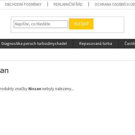
OBCHODNÍ PODMÍNKY
REKLAMAČNÍ ŘÁD
OCHRANA OSOBNÍCH Ú
HLEDAT
Diagnostika poruch turbodmychadel
Repasovaná turba
Časté
san
rodukty značky
Nissan
nebyly nalezeny...