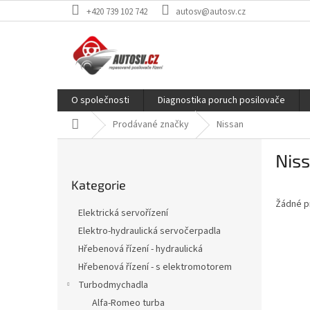
Přejít
+420 739 102 742
autosv@autosv.cz
na
obsah
O společnosti
Diagnostika poruch posilovače
Domů
Prodávané značky
Nissan
P
Nis
o
Přeskočit
s
Kategorie
kategorie
t
Žádné p
r
Elektrická servořízení
a
Elektro-hydraulická servočerpadla
n
Hřebenová řízení - hydraulická
n
í
Hřebenová řízení - s elektromotorem
p
Turbodmychadla
a
Alfa-Romeo turba