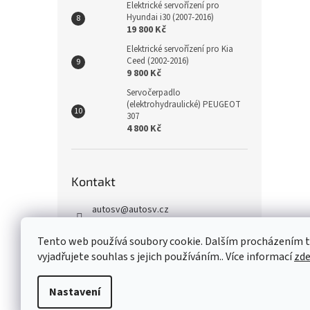
Elektrické servořízení pro
Hyundai i30 (2007-2016)
19 800 Kč
Elektrické servořízení pro Kia
Ceed (2002-2016)
9 800 Kč
Servočerpadlo
(elektrohydraulické) PEUGEOT
307
4 800 Kč
Kontakt
autosv
@
autosv.cz
+420 739 102 742
Tento web používá soubory cookie. Dalším procházením
+420 739 933 279
vyjadřujete souhlas s jejich používáním.. Více informací
zd
FaceBook
Nastavení
Z