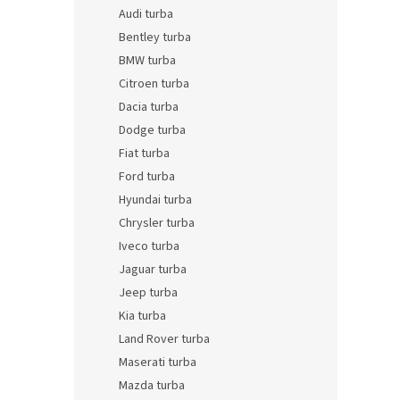
n
Audi turba
e
Bentley turba
l
BMW turba
Citroen turba
Dacia turba
Dodge turba
Fiat turba
Ford turba
Hyundai turba
Chrysler turba
Iveco turba
Jaguar turba
Jeep turba
Kia turba
Land Rover turba
Maserati turba
Mazda turba