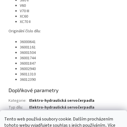
S80 II
V60
V70 III
XC60
XC70 II
Originální číslo dílu:
36000641
36001161
36001504
36001744
36001847
36002940
36011310
36012390
Doplňkové parametry
Kategorie
:
Elektro-hydraulická servočerpadla
Typ dílu
:
Elektro-hydraulická servočerpadla
Typ vozu
:
Volvo XC60
Tento web používá soubory cookie. Dalším procházením
tohoto webu vyjadřujete souhlas s jejich používáním.. Více