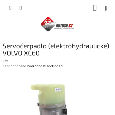
Přejít
NÁKUP
na
obsah
KOŠÍK
Servočerpadlo (elektrohydraulické)
VOLVO XC60
349
Průměrné
Neohodnoceno
Podrobnosti hodnocení
hodnocení
produktu
je
0,0
z
5
hvězdiček.