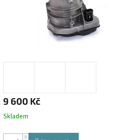
9 600 Kč
Měrná
Skladem
cena: