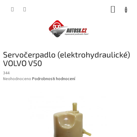
Přejít
NÁKUP
na
obsah
KOŠÍK
Servočerpadlo (elektrohydraulické)
VOLVO V50
344
Průměrné
Neohodnoceno
Podrobnosti hodnocení
hodnocení
produktu
je
0,0
z
5
hvězdiček.