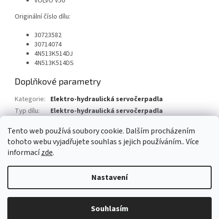
VOLVO V50
Originální číslo dílu:
30723582
30714074
4N513K514DJ
4N513K514DS
Doplňkové parametry
Kategorie
:
Elektro-hydraulická servočerpadla
Typ dílu
:
Elektro-hydraulická servočerpadla
Typ vozu
:
Volvo V50
Tento web používá soubory cookie. Dalším procházením
tohoto webu vyjadřujete souhlas s jejich používáním.. Více
Z
informací
zde
.
á
Vytvořil Shoptet
p
Nastavení
a
t
Copyright 2026
AUTOSV - repasované posilovače řízení
. Všechna
í
Souhlasím
práva vyhrazena.