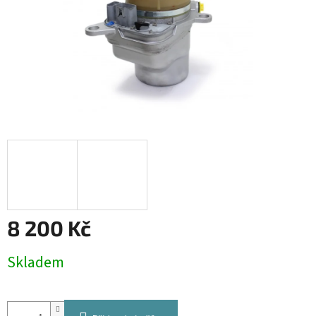
8 200 Kč
Měrná
Skladem
cena: