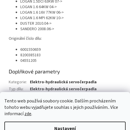
LOGAN 1.5DCI 63KW 07->
LOGAN 1.6 64KW 04->
LOGAN 1.6 16V 77KW 06->
LOGAN 1.6 MPI 62KW 10->
DUSTER 2010.04->
SANDERO 2008.06->
Originální číslo dílu:
6001550659
8200385183
04551205
Doplňkové parametry
Kategorie
:
Elektro-hydraulická servočerpadla
Typ dílu
:
Elektro-hydraulická servočerpadla
Typ vozu
:
Renault Sandero
Tento web používá soubory cookie. Dalším procházením
tohoto webu vyjadřujete souhlas s jejich používáním.. Více
Z
informací
zde
.
á
Vytvořil Shoptet
p
Nastavení