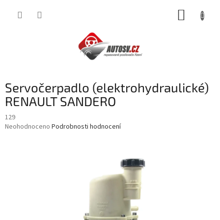
Přejít
NÁKUP
na
obsah
KOŠÍK
Servočerpadlo (elektrohydraulické)
RENAULT SANDERO
129
Průměrné
Neohodnoceno
Podrobnosti hodnocení
hodnocení
produktu
je
0,0
z
5
hvězdiček.