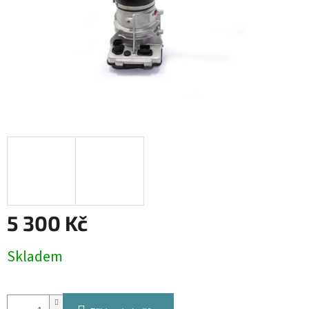
5 300 Kč
Měrná
Skladem
cena: