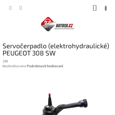
Přejít
NÁKUP
na
obsah
KOŠÍK
Servočerpadlo (elektrohydraulické)
PEUGEOT 308 SW
296
Průměrné
Neohodnoceno
Podrobnosti hodnocení
hodnocení
produktu
je
0,0
z
5
hvězdiček.