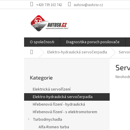
Přejít
+420 739 102 742
autosv@autosv.cz
na
obsah
O společnosti
Diagnostika poruch posilovače
Domů
Elektro-hydraulická servočerpadla
Servoč
P
Ser
o
Přeskočit
s
Průměr
Neohod
Kategorie
kategorie
t
hodnoce
r
produkt
Elektrická servořízení
a
je
Elektro-hydraulická servočerpadla
0,0
n
z
Hřebenová řízení - hydraulická
n
5
í
Hřebenová řízení - s elektromotorem
hvězdič
p
Turbodmychadla
a
Alfa-Romeo turba