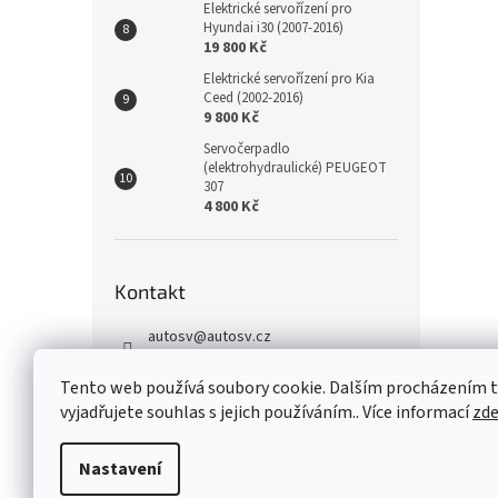
Elektrické servořízení pro
Hyundai i30 (2007-2016)
19 800 Kč
Elektrické servořízení pro Kia
Ceed (2002-2016)
9 800 Kč
Servočerpadlo
(elektrohydraulické) PEUGEOT
307
4 800 Kč
Kontakt
autosv
@
autosv.cz
+420 739 102 742
Tento web používá soubory cookie. Dalším procházením
+420 739 933 279
vyjadřujete souhlas s jejich používáním.. Více informací
zd
FaceBook
Nastavení
Z