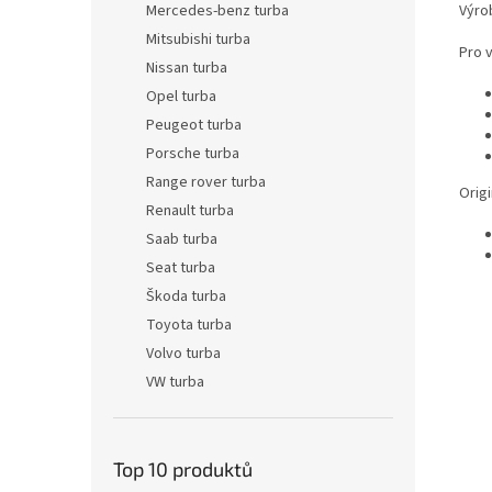
Výro
Mercedes-benz turba
Mitsubishi turba
Pro 
Nissan turba
Opel turba
Peugeot turba
Porsche turba
Range rover turba
Origi
Renault turba
Saab turba
Seat turba
Škoda turba
Toyota turba
Volvo turba
VW turba
Top 10 produktů