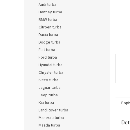
n
Audi turba
e
Bentley turba
l
BMW turba
Citroen turba
Dacia turba
Dodge turba
Fiat turba
Ford turba
Hyundai turba
Chrysler turba
Iveco turba
Jaguar turba
Jeep turba
Kia turba
Popi
Land Rover turba
Maserati turba
Det
Mazda turba