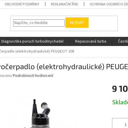
OBCHODNÍ PODMÍNKY
REKLAMAČNÍ ŘÁD
OCHRANA OSOBNÍCH Ú
HLEDAT
Diagnostika poruch turbodmychadel
Repasovaná turba
Časté
erpadlo (elektrohydraulické) PEUGEOT 308
vočerpadlo (elektrohydraulické) PEUG
né
noceno
Podrobnosti hodnocení
ní
9 1
u
Měrná
Skla
cena:
ek.