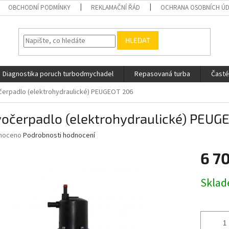
OBCHODNÍ PODMÍNKY
REKLAMAČNÍ ŘÁD
OCHRANA OSOBNÍCH Ú
HLEDAT
Diagnostika poruch turbodmychadel
Repasovaná turba
Časté
erpadlo (elektrohydraulické) PEUGEOT 206
vočerpadlo (elektrohydraulické) PEUG
né
noceno
Podrobnosti hodnocení
ní
6 7
u
Měrná
Skla
cena:
ek.