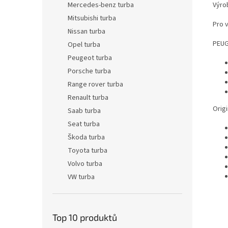
Výro
Mercedes-benz turba
Mitsubishi turba
Pro 
Nissan turba
PEU
Opel turba
Peugeot turba
Porsche turba
Range rover turba
Renault turba
Origi
Saab turba
Seat turba
Škoda turba
Toyota turba
Volvo turba
VW turba
Top 10 produktů