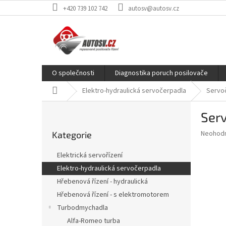
Přejít
+420 739 102 742
autosv@autosv.cz
na
obsah
O společnosti
Diagnostika poruch posilovače
Domů
Elektro-hydraulická servočerpadla
Servoč
P
Ser
o
Přeskočit
s
Průměr
Neohod
Kategorie
kategorie
t
hodnoce
r
produkt
Elektrická servořízení
a
je
Elektro-hydraulická servočerpadla
0,0
n
z
Hřebenová řízení - hydraulická
n
5
í
Hřebenová řízení - s elektromotorem
hvězdič
p
Turbodmychadla
a
Alfa-Romeo turba