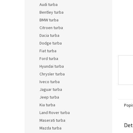
n
Audi turba
e
Bentley turba
l
BMW turba
Citroen turba
Dacia turba
Dodge turba
Fiat turba
Ford turba
Hyundai turba
Chrysler turba
Iveco turba
Jaguar turba
Jeep turba
Kia turba
Popi
Land Rover turba
Maserati turba
Det
Mazda turba