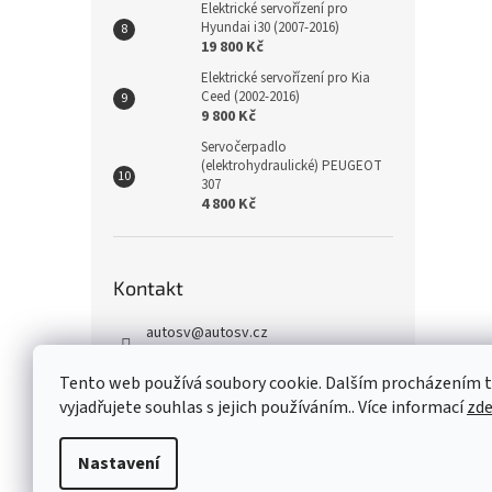
Elektrické servořízení pro
Hyundai i30 (2007-2016)
19 800 Kč
Elektrické servořízení pro Kia
Ceed (2002-2016)
9 800 Kč
Servočerpadlo
(elektrohydraulické) PEUGEOT
307
4 800 Kč
Kontakt
autosv
@
autosv.cz
+420 739 102 742
Tento web používá soubory cookie. Dalším procházením
+420 739 933 279
vyjadřujete souhlas s jejich používáním.. Více informací
zd
FaceBook
Nastavení
Z