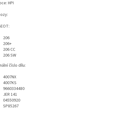
bce: HPI
vozy:
GEOT:
206
206+
206 CC
206 SW
nální číslo dílu:
4007NX
4007KS
9660334480
JER 141
04550920
SP85267