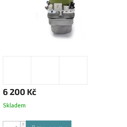
6 200 Kč
Měrná
Skladem
cena: