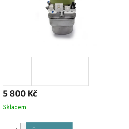
5 800 Kč
Měrná
Skladem
cena: