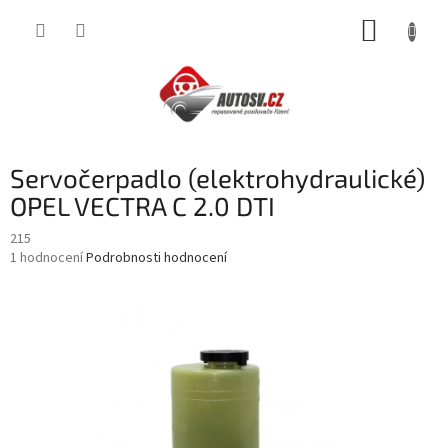
Přejít
NÁKUP
na
obsah
KOŠÍK
Servočerpadlo (elektrohydraulické)
OPEL VECTRA C 2.0 DTI
215
Průměrné
1 hodnocení
Podrobnosti hodnocení
hodnocení
produktu
je
5,0
z
5
hvězdiček.