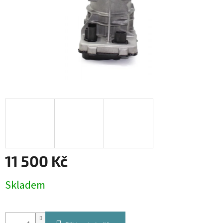
11 500 Kč
Měrná
Skladem
cena: