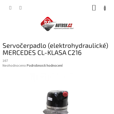
Přejít
NÁKUP
na
obsah
KOŠÍK
Servočerpadlo (elektrohydraulické)
MERCEDES CL-KLASA C216
167
Průměrné
Neohodnoceno
Podrobnosti hodnocení
hodnocení
produktu
je
0,0
z
5
hvězdiček.