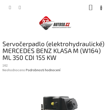
Přejít
NÁKUP
na
obsah
KOŠÍK
Servočerpadlo (elektrohydraulické)
MERCEDES BENZ KLASA M (W164)
ML 350 CDI 155 KW
162
Průměrné
Neohodnoceno
Podrobnosti hodnocení
hodnocení
produktu
je
0,0
z
5
hvězdiček.