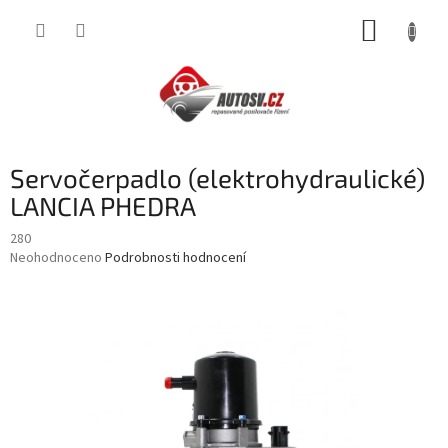
Přejít
NÁKUP
na
obsah
KOŠÍK
Servočerpadlo (elektrohydraulické)
LANCIA PHEDRA
280
Průměrné
Neohodnoceno
Podrobnosti hodnocení
hodnocení
produktu
je
0,0
z
5
hvězdiček.