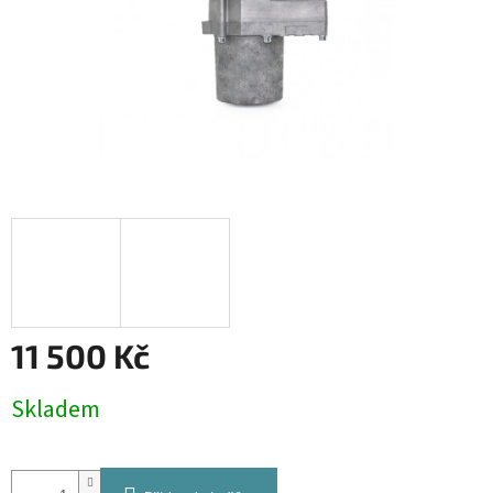
11 500 Kč
Měrná
Skladem
cena: