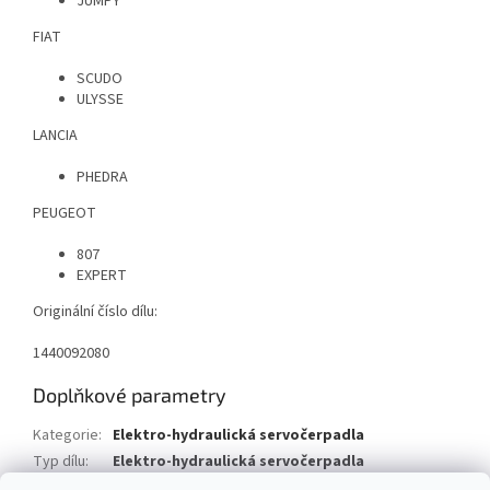
JUMPY
FIAT
SCUDO
ULYSSE
LANCIA
PHEDRA
PEUGEOT
807
EXPERT
Originální číslo dílu:
1440092080
Doplňkové parametry
Kategorie
:
Elektro-hydraulická servočerpadla
Typ dílu
:
Elektro-hydraulická servočerpadla
Typ vozu
:
Lancia Phedra