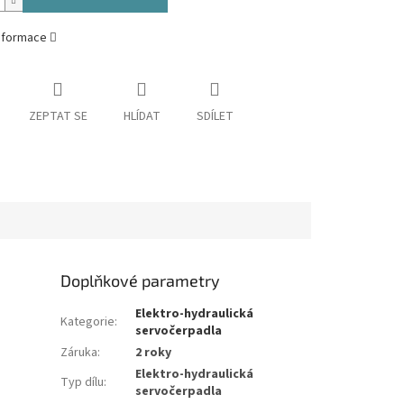
informace
ZEPTAT SE
HLÍDAT
SDÍLET
Doplňkové parametry
Elektro-hydraulická
Kategorie
:
servočerpadla
Záruka
:
2 roky
Elektro-hydraulická
Typ dílu
:
servočerpadla