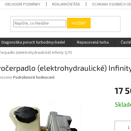
OBCHODNÍ PODMÍNKY
REKLAMAČNÍ ŘÁD
OCHRANA OSOBNÍCH Ú
HLEDAT
Diagnostika poruch turbodmychadel
Repasovaná turba
Časté
erpadlo (elektrohydraulické) Infinity Q70
očerpadlo (elektrohydraulické) Infinit
né
noceno
Podrobnosti hodnocení
ní
17 
u
Měrná
Skla
cena:
ek.