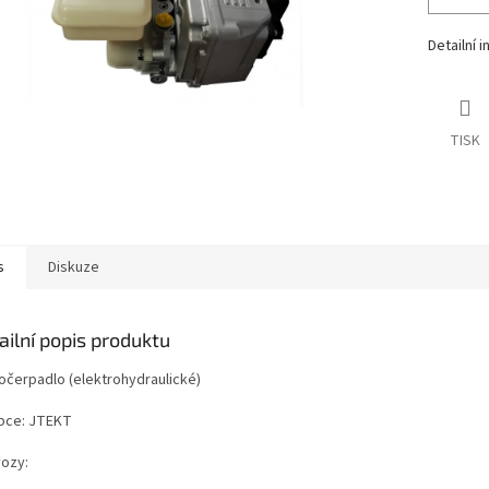
Detailní 
TISK
s
Diskuze
ailní popis produktu
očerpadlo (elektrohydraulické)
bce: JTEKT
vozy: