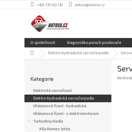
Přejít
+420 739 102 742
autosv@autosv.cz
na
obsah
O společnosti
Diagnostika poruch posilovače
Domů
Elektro-hydraulická servočerpadla
Servoč
P
Serv
o
Přeskočit
s
Průměr
Neohod
Kategorie
kategorie
t
hodnoce
r
produkt
Elektrická servořízení
a
je
Elektro-hydraulická servočerpadla
0,0
n
z
Hřebenová řízení - hydraulická
n
5
í
Hřebenová řízení - s elektromotorem
hvězdič
p
Turbodmychadla
a
Alfa-Romeo turba