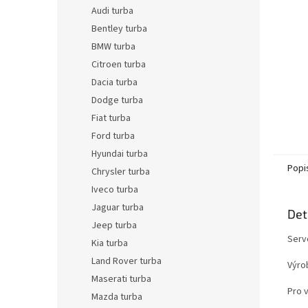
n
Audi turba
e
Bentley turba
l
BMW turba
Citroen turba
Dacia turba
Dodge turba
Fiat turba
Ford turba
Hyundai turba
Popi
Chrysler turba
Iveco turba
Jaguar turba
Det
Jeep turba
Serv
Kia turba
Land Rover turba
Výro
Maserati turba
Pro 
Mazda turba