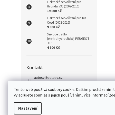
Elektrické servořízení pro
Hyundai i30 (2007-2016)
19 800 Kč
Elektrické servořízení pro Kia
Ceed (2002-2016)
9 800 Kč
Servočerpadlo
(elektrohydraulické) PEUGEOT
307
4 800 Kč
Kontakt
autosv
@
autosv.cz
+420 739 102 742
Tento web používá soubory cookie. Dalším procházením
+420 739 933 279
vyjadřujete souhlas s jejich používáním.. Více informací
zd
FaceBook
Nastavení
Z