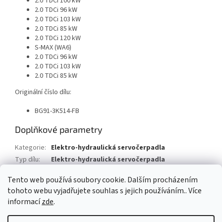
2.0 TDCi 100 kW
2.0 TDCi 96 kW
2.0 TDCi 103 kW
2.0 TDCi 85 kW
2.0 TDCi 120 kW
S-MAX (WA6)
2.0 TDCi 96 kW
2.0 TDCi 103 kW
2.0 TDCi 85 kW
Originální číslo dílu:
BG91-3K514-FB
Doplňkové parametry
Kategorie
:
Elektro-hydraulická servočerpadla
Typ dílu
:
Elektro-hydraulická servočerpadla
Typ vozu
:
Ford
Tento web používá soubory cookie. Dalším procházením
tohoto webu vyjadřujete souhlas s jejich používáním.. Více
Z
informací
zde
.
á
Vytvořil Shoptet