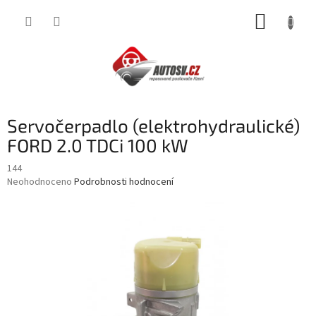
Přejít
NÁKUP
na
obsah
KOŠÍK
Servočerpadlo (elektrohydraulické)
FORD 2.0 TDCi 100 kW
144
Průměrné
Neohodnoceno
Podrobnosti hodnocení
hodnocení
produktu
je
0,0
z
5
hvězdiček.