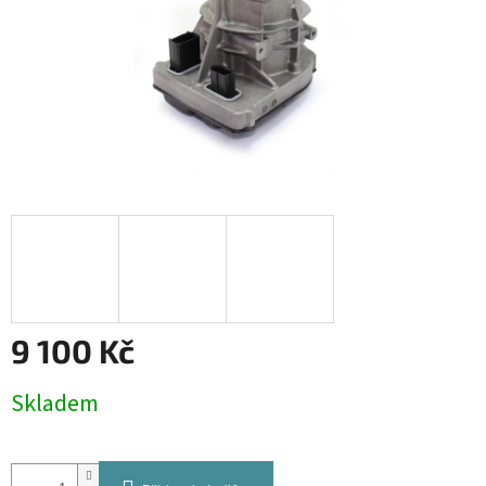
9 100 Kč
Měrná
Skladem
cena: