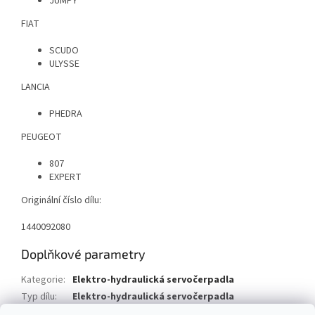
JUMPY
FIAT
SCUDO
ULYSSE
LANCIA
PHEDRA
PEUGEOT
807
EXPERT
Originální číslo dílu:
1440092080
Doplňkové parametry
Kategorie
:
Elektro-hydraulická servočerpadla
Typ dílu
:
Elektro-hydraulická servočerpadla
Typ vozu
:
Citroen Jumpy