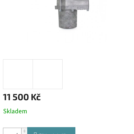
11 500 Kč
Měrná
Skladem
cena: