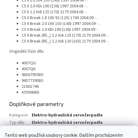
C5 II 2.0 16V 103 (140) 1997 2004.08 - .
C5 II 2.0 HDi 100 (136) 1997 2004.08 - .
C5 II 2.2 Hdi 125 (170) 2179 2004.08 - .
C5 II Break 1.8 16V 92 (125) 1749 2004.09 - .
C5 II Break 2.0 16V 103 (140) 1997 2004.09 - .
C5 II Break 2.0 HDi 100 (136) 1997 2004.09 - .
C5 II Break (RE_) 2.2 Hdi 125 (170) 2179 2004.09 - .
C5 II Break (RE_) 2.2 Hdi 120 (163) 2179 2004.09 - .
Originální číslo dílu:
4007QG
4007QK
9656795980
9657739080
21601746
A5094686
Doplňkové parametry
Kategorie
:
Elektro-hydraulická servočerpadla
Typ dílu
:
Elektro-hydraulická servočerpadla
Typ vozu
:
Citroën C5 II Break
Tento web používá soubory cookie. Dalším procházením