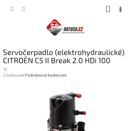
Přejít
NÁKUP
na
obsah
KOŠÍK
Servočerpadlo (elektrohydraulické)
CITROËN C5 II Break 2.0 HDi 100
75
Průměrné
2 hodnocení
Podrobnosti hodnocení
hodnocení
produktu
je
5,0
z
5
hvězdiček.