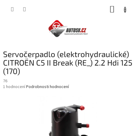
Přejít
NÁKUP
na
obsah
KOŠÍK
Servočerpadlo (elektrohydraulické)
CITROËN C5 II Break (RE_) 2.2 Hdi 125
(170)
76
Průměrné
1 hodnocení
Podrobnosti hodnocení
hodnocení
produktu
je
5,0
z
5
hvězdiček.