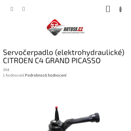
Přejít
NÁKUP
na
obsah
KOŠÍK
Servočerpadlo (elektrohydraulické)
CITROEN C4 GRAND PICASSO
304
Průměrné
1 hodnocení
Podrobnosti hodnocení
hodnocení
produktu
je
5,0
z
5
hvězdiček.