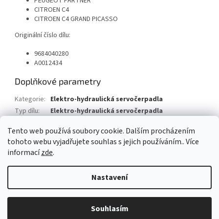
PEUGEOT PARTNER
CITROEN C4
CITROEN C4 GRAND PICASSO
Originální číslo dílu:
9684040280
A0012434
Doplňkové parametry
Kategorie
:
Elektro-hydraulická servočerpadla
Typ dílu
:
Elektro-hydraulická servočerpadla
Typ vozu
:
Citroen C4 Grand Picasso
Tento web používá soubory cookie. Dalším procházením
tohoto webu vyjadřujete souhlas s jejich používáním.. Více
Z
informací
zde
.
á
Vytvořil Shoptet
p
Nastavení
a
t
Copyright 2026
AUTOSV - repasované posilovače řízení
. Všechna
í
Souhlasím
práva vyhrazena.