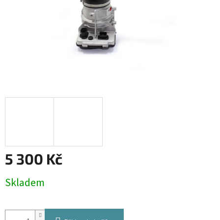
5 300 Kč
Měrná
Skladem
cena: